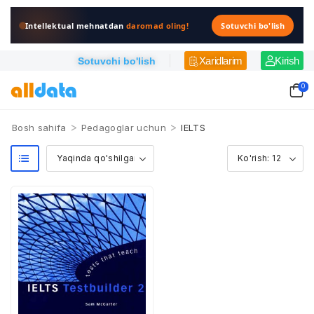
Intellektual mehnatdan
daromad oling!
Sotuvchi bo'lish
Xaridlarim
Kirish
Sotuvchi bo'lish
0
>
>
Bosh sahifa
Pedagoglar uchun
IELTS