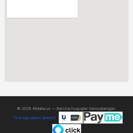
© 2026 Alldata.uz — Barcha huquqlar himoyalangan.
To'lovga qabul qilamiz!