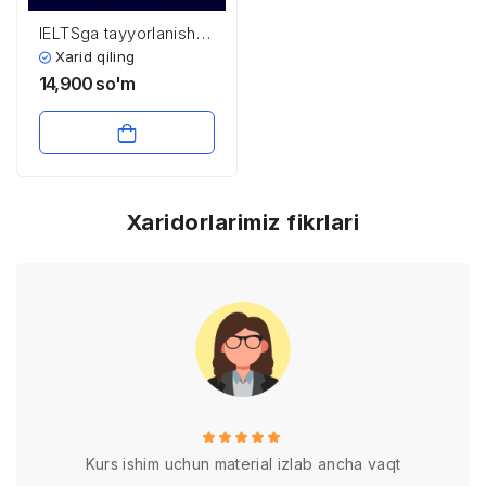
IELTSga tayyorlanish
uchun qo’llanma. IELTS
Xarid qiling
Testbuilder 2 kitobi
14,900
so'm
audiolari bilan
Xaridorlarimiz fikrlari
Kurs ishim uchun material izlab ancha vaqt