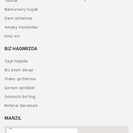
Testlar
Namunaviy hujjat
Dars ishlanma
Amaliy hisobotlar
Ilmiy ish
BIZ HAQIMIZDA
Sayt haqida
Biz bilan aloqa
Video qo’llanma
Qonun-qoidalar
Sotuvchi bo’ling
Referal daromad
MANZIL