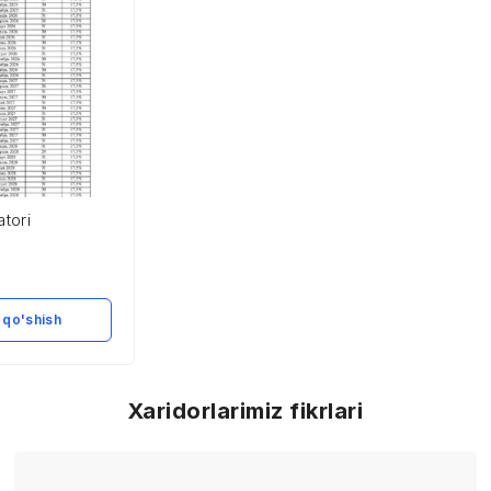
atori
 qo'shish
Xaridorlarimiz fikrlari