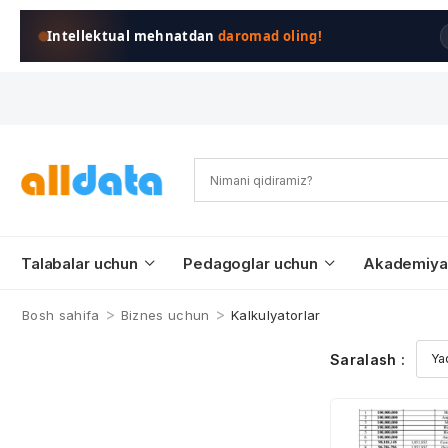
Intellektual mehnatdan
daromad oling!
Talabalar uchun
Pedagoglar uchun
Akademiya
>
>
Bosh sahifa
Biznes uchun
Kalkulyatorlar
Saralash :