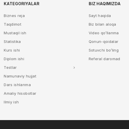
KATEGORIYALAR
BIZ HAQIMIZDA
Biznes reja
Sayt haqida
Taqdimot
Biz bilan aloqa
Mustaqil ish
Video qo’llanma
Statistika
Qonun-qoidalar
Kurs ishi
Sotuvchi bo’ling
Diplom ishi
Referal daromad
Testlar
Namunaviy hujjat
Dars ishlanma
Amaliy hisobotlar
Ilmiy ish