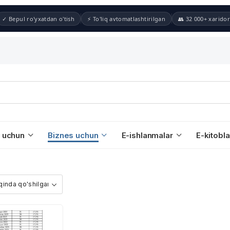
✓ Bepul ro'yxatdan o'tish
⚡ To'liq avtomatlashtirilgan
👥 32 000+ xaridor
 uchun
Biznes uchun
E-ishlanmalar
E-kitobla