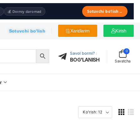
Sotuvchi bo'lish
→
💰 Doimiy daromad
Xaridlarim
Kirish
Sotuvchi bo'lish
0
Savol bormi?
:
BOG'LANISH
Savatcha
r