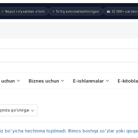
✓ Bepul ro'yxatdan o'tish
⚡ To'liq avtomatlashtirilgan
👥 32 000+ xaridor
 uchun
Biznes uchun
E-ishlanmalar
E-kitobla
iz bo'yicha hechnima topilmadi. Iltimos boshqa so'zlar yoki qisqar