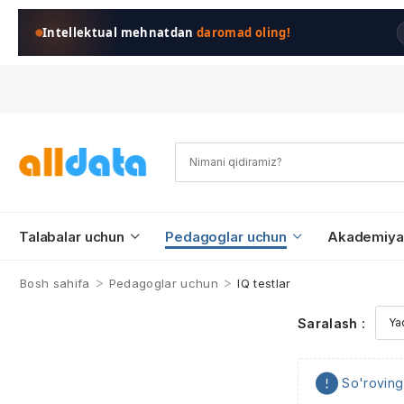
Intellektual mehnatdan
daromad oling!
Talabalar uchun
Pedagoglar uchun
Akademiya
>
>
Bosh sahifa
Pedagoglar uchun
IQ testlar
Saralash :
So'roving