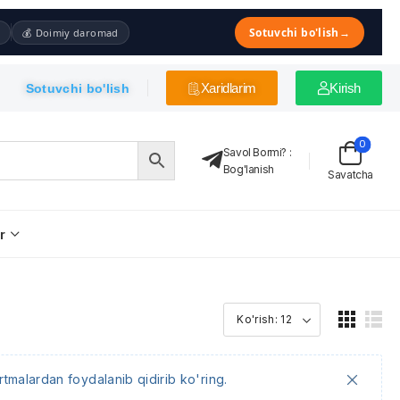
Sotuvchi bo'lish
→
💰 Doimiy daromad
Xaridlarim
Kirish
Sotuvchi bo'lish
0
Savol Bormi?
:
Bog'lanish
Savatcha
r
tmalardan foydalanib qidirib ko'ring.