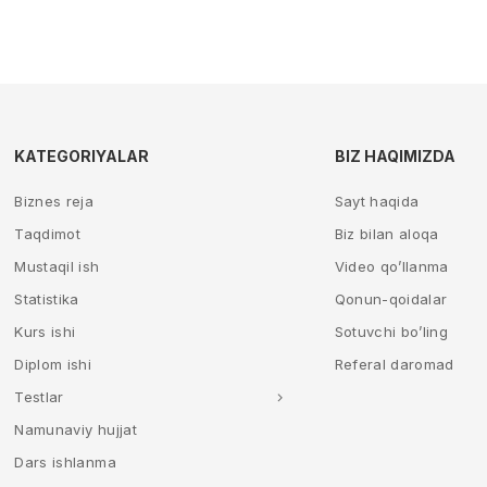
KATEGORIYALAR
BIZ HAQIMIZDA
Biznes reja
Sayt haqida
Taqdimot
Biz bilan aloqa
Mustaqil ish
Video qo’llanma
Statistika
Qonun-qoidalar
Kurs ishi
Sotuvchi bo’ling
Diplom ishi
Referal daromad
Testlar
Namunaviy hujjat
Dars ishlanma