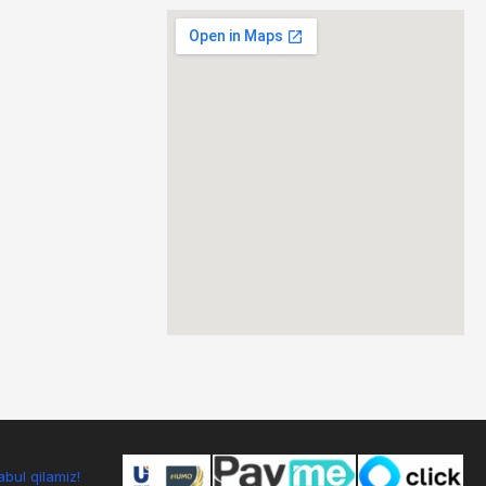
bul qilamiz!