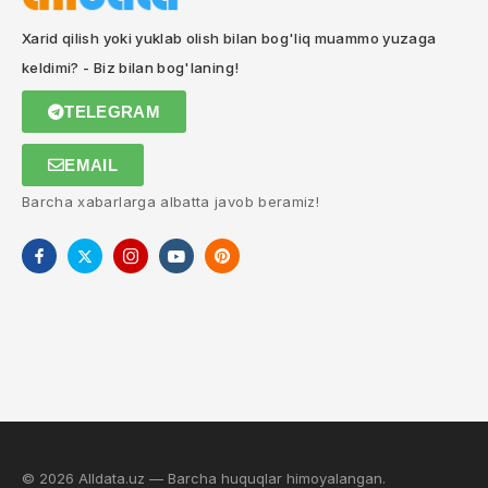
Xarid qilish yoki yuklab olish bilan bog'liq muammo yuzaga
keldimi? - Biz bilan bog'laning!
TELEGRAM
EMAIL
Barcha xabarlarga albatta javob beramiz!
© 2026 Alldata.uz — Barcha huquqlar himoyalangan.