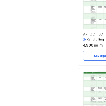
АРГОС ТЕС
ВА ЖАВОБЛ
Xarid qiling
4,900
so'm
Savatga