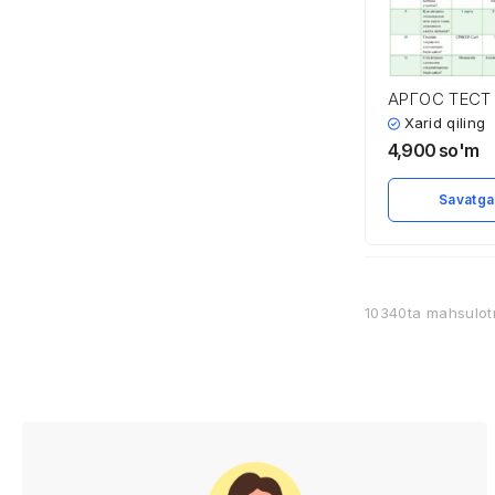
АРГОС ТЕС
ВА ЖАВОБЛ
Xarid qiling
4,900
so'm
Savatga
10340ta mahsulo