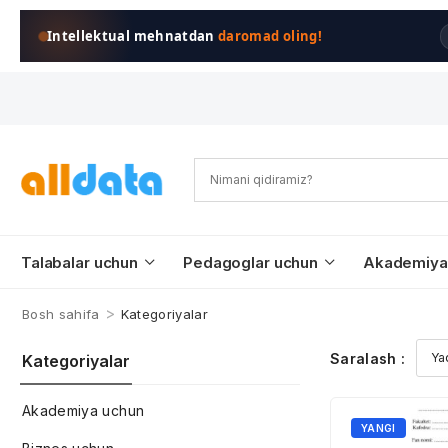
Intellektual mehnatdan
daromad oling!
Talabalar uchun
Pedagoglar uchun
Akademiya
>
Bosh sahifa
Kategoriyalar
Saralash :
Kategoriyalar
Akademiya uchun
YANGI