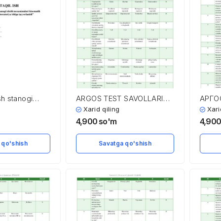
h stanogi
ARGOS TEST SAVOLLARI
АРГО
zmlari
VA JAVOBLARI
ВА Ж
Xarid qiling
Xari
irini chizish
4,900
so'm
4,90
a ishiga
 qo'shish
Savatga qo'shish