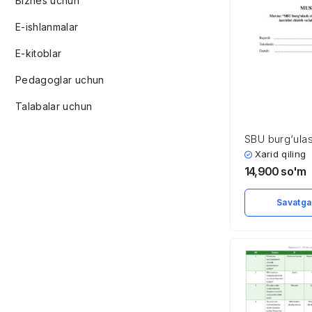
Biznes uchun
E-ishlanmalar
E-kitoblar
Pedagoglar uchun
Talabalar uchun
SBU burg‘ulas
ishchi mexani
Xarid qiling
kinematik tasv
14,900
so'm
va laboratoriy
tayyorlanish
Savatga