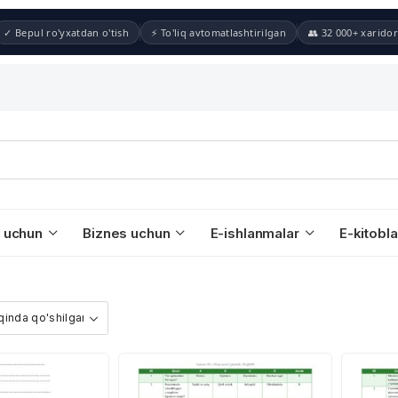
✓ Bepul ro'yxatdan o'tish
⚡ To'liq avtomatlashtirilgan
👥 32 000+ xaridor
 uchun
Biznes uchun
E-ishlanmalar
E-kitobla