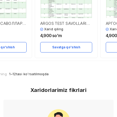
Т САВОЛЛАРИ
ARGOS TEST SAVOLLARI
АРГО
АРИ
VA JAVOBLARI
ВА Ж
Xarid qiling
Xari
4,900
so'm
4,90
 qo'shish
Savatga qo'shish
tning
1–12tasi ko'rsatilmoqda
Xaridorlarimiz fikrlari