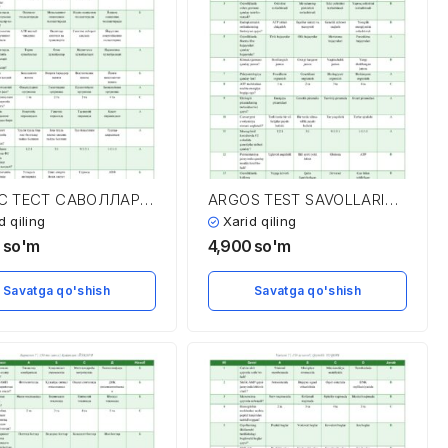
С ТЕСТ САВОЛЛАРИ
ARGOS TEST SAVOLLARI
АВОБЛАРИ
VA JAVOBLARI
d qiling
Xarid qiling
0
so'm
4,900
so'm
Savatga qo'shish
Savatga qo'shish