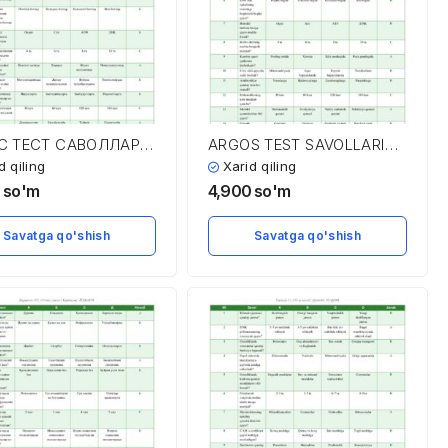
С ТЕСТ САВОЛЛАРИ
ARGOS TEST SAVOLLARI
АВОБЛАРИ
VA JAVOBLARI
d qiling
Xarid qiling
0
so'm
4,900
so'm
Savatga qo'shish
Savatga qo'shish