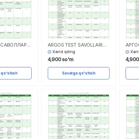
Т САВОЛЛАРИ
ARGOS TEST SAVOLLARI
АРГО
АРИ
VA JAVOBLARI
ВА Ж
Xarid qiling
Xari
4,900
so'm
4,90
 qo'shish
Savatga qo'shish