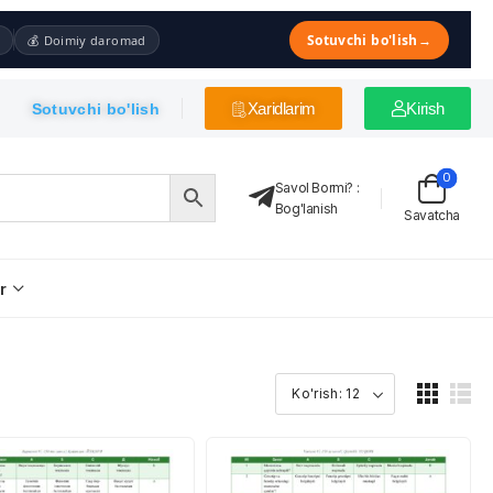
Sotuvchi bo'lish
→
💰 Doimiy daromad
Xaridlarim
Kirish
Sotuvchi bo'lish
0
Savol Bormi?
:
Bog'lanish
Savatcha
r