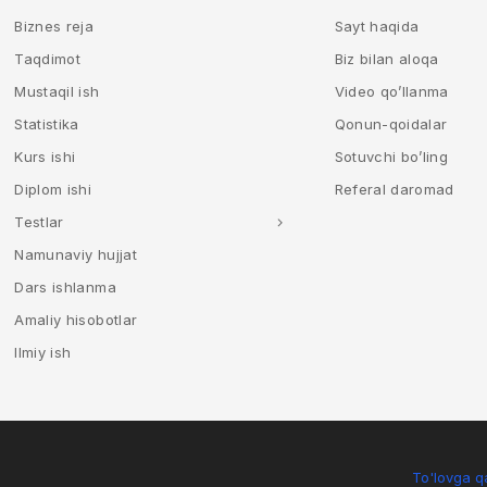
Biznes reja
Sayt haqida
Taqdimot
Biz bilan aloqa
Mustaqil ish
Video qo’llanma
Statistika
Qonun-qoidalar
Kurs ishi
Sotuvchi bo’ling
Diplom ishi
Referal daromad
Testlar
Namunaviy hujjat
Dars ishlanma
Amaliy hisobotlar
Ilmiy ish
To'lovga qa