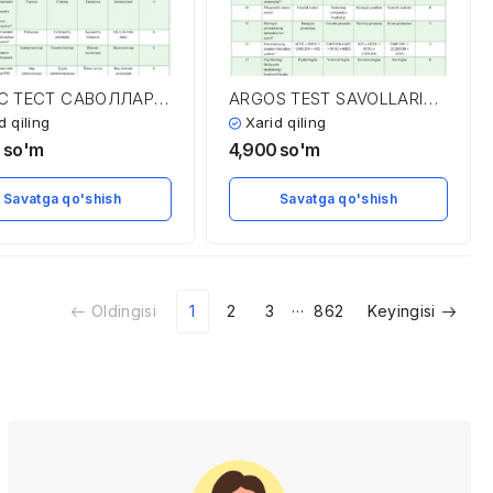
С ТЕСТ САВОЛЛАРИ
ARGOS TEST SAVOLLARI
АВОБЛАРИ
VA JAVOBLARI
d qiling
Xarid qiling
0
so'm
4,900
so'm
Savatga qo'shish
Savatga qo'shish
…
Oldingisi
1
2
3
862
Keyingisi