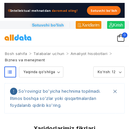
Intellektual mehnatdan
daromad oling!
Sotuvchi bo'lish
Xaridlarim
Kirish
Sotuvchi bo'lish
0
>
>
>
Bosh sahifa
Talabalar uchun
Amaliyot hisobotlari
Biznes va menejment
So'rovingiz bo'yicha hechnima topilmadi.
Iltimos boshqa so'zlar yoki qisqartmalardan
foydalanib qidirib ko'ring.
Xaridorlarimiz fikrlari