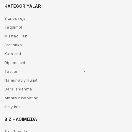
KATEGORIYALAR
Biznes reja
Taqdimot
Mustaqil ish
Statistika
Kurs ishi
Diplom ishi
Testlar
Namunaviy hujjat
Dars ishlanma
Amaliy hisobotlar
Ilmiy ish
BIZ HAQIMIZDA
Sayt haqida