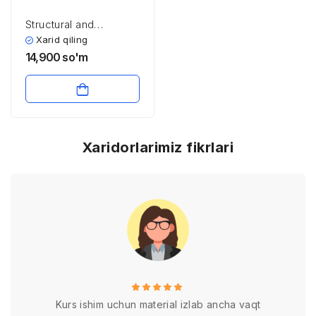
Structural and
semantic peculiarities
Xarid qiling
of phraseological units
14,900
so'm
with “food”
component in the
English language
Xaridorlarimiz fikrlari
Kurs ishim uchun material izlab ancha vaqt