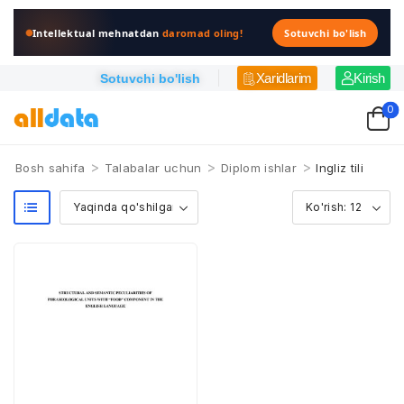
Intellektual mehnatdan
daromad oling!
Sotuvchi bo'lish
Xaridlarim
Kirish
Sotuvchi bo'lish
0
>
>
>
Bosh sahifa
Talabalar uchun
Diplom ishlar
Ingliz tili