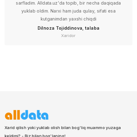
sarfladim. Alldata.uz'da topib, bir necha daqiqada
yuklab oldim. Narxi ham juda qulay, sifati esa
kutganimdan yaxshi chiqdi
Dilnoza Tojiddinova, talaba
Xaridor
Xarid qilish yoki yuklab olish bilan bog'liq muammo yuzaga
keldimi? - Biz bilan bog'laning!