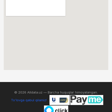
© 2026 Alldata.uz — Barcha huquqlar himoyalangan.
To'lovga qabul qilamiz!