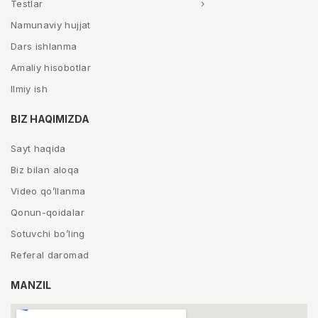
Testlar
Namunaviy hujjat
Dars ishlanma
Amaliy hisobotlar
Ilmiy ish
BIZ HAQIMIZDA
Sayt haqida
Biz bilan aloqa
Video qo’llanma
Qonun-qoidalar
Sotuvchi bo’ling
Referal daromad
MANZIL