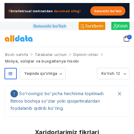
Intellektual mehnatdan
daromad oling!
Sotuvchi bo'lish
Xaridlarim
Kirish
Sotuvchi bo'lish
0
>
>
>
Bosh sahifa
Talabalar uchun
Diplom ishlar
Moliya, soliqlar va buxgalteriya hisobi
So'rovingiz bo'yicha hechnima topilmadi.
Iltimos boshqa so'zlar yoki qisqartmalardan
foydalanib qidirib ko'ring.
Xaridorlarimiz fikrlari