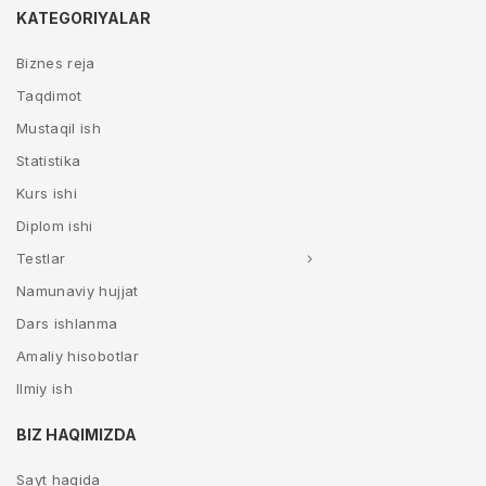
KATEGORIYALAR
Biznes reja
Taqdimot
Mustaqil ish
Statistika
Kurs ishi
Diplom ishi
Testlar
Namunaviy hujjat
Dars ishlanma
Amaliy hisobotlar
Ilmiy ish
BIZ HAQIMIZDA
Sayt haqida