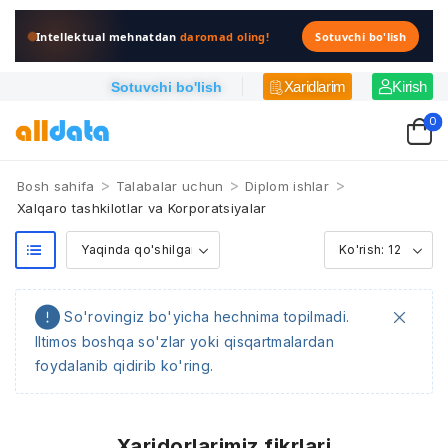
Intellektual mehnatdan
daromad oling!
Sotuvchi bo'lish
Xaridlarim
Kirish
Sotuvchi bo'lish
0
>
>
>
Bosh sahifa
Talabalar uchun
Diplom ishlar
Xalqaro tashkilotlar va Korporatsiyalar
So'rovingiz bo'yicha hechnima topilmadi.
Iltimos boshqa so'zlar yoki qisqartmalardan
foydalanib qidirib ko'ring.
Xaridorlarimiz fikrlari