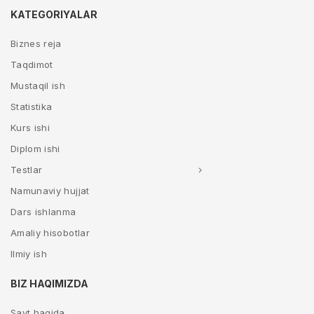
KATEGORIYALAR
Biznes reja
Taqdimot
Mustaqil ish
Statistika
Kurs ishi
Diplom ishi
Testlar
Namunaviy hujjat
Dars ishlanma
Amaliy hisobotlar
Ilmiy ish
BIZ HAQIMIZDA
Sayt haqida