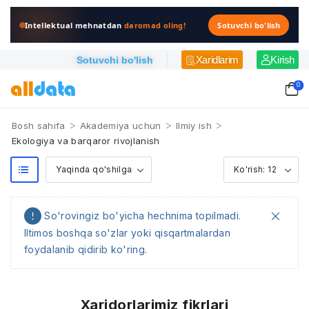
Intellektual mehnatdan
daromad oling!
Sotuvchi bo'lish
Xaridlarim
Kirish
Sotuvchi bo'lish
0
>
>
>
Bosh sahifa
Akademiya uchun
Ilmiy ish
Ekologiya va barqaror rivojlanish
So'rovingiz bo'yicha hechnima topilmadi.
Iltimos boshqa so'zlar yoki qisqartmalardan
foydalanib qidirib ko'ring.
Xaridorlarimiz fikrlari