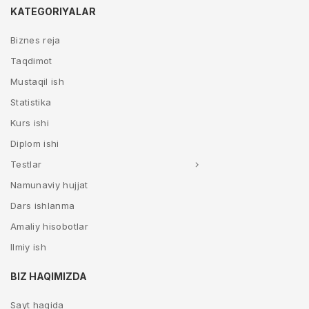
KATEGORIYALAR
Biznes reja
Taqdimot
Mustaqil ish
Statistika
Kurs ishi
Diplom ishi
Testlar
Namunaviy hujjat
Dars ishlanma
Amaliy hisobotlar
Ilmiy ish
BIZ HAQIMIZDA
Sayt haqida