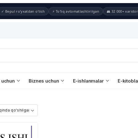
✓ Bepul ro'yxatdan o'tish
⚡ To'liq avtomatlashtirilgan
👥 32 000+ xaridor
 uchun
Biznes uchun
E-ishlanmalar
E-kitobla