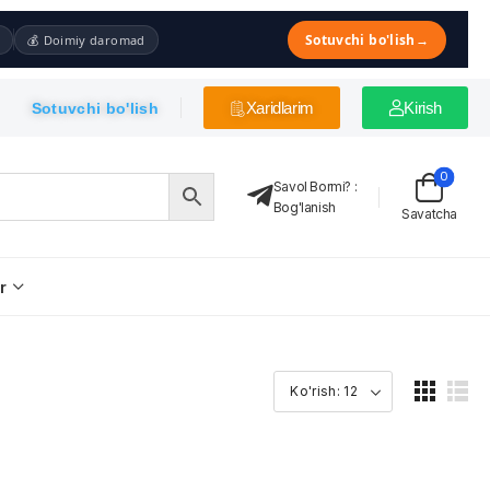
Sotuvchi bo'lish
→
💰 Doimiy daromad
Xaridlarim
Kirish
Sotuvchi bo'lish
0
Savol Bormi?
:
Bog'lanish
Savatcha
r