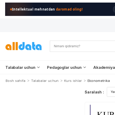
Intellektual mehnatdan
daromad oling!
Talabalar uchun
Pedagoglar uchun
Akademiya
>
>
>
Bosh sahifa
Talabalar uchun
Kurs ishlar
Ekonometrika
Saralash :