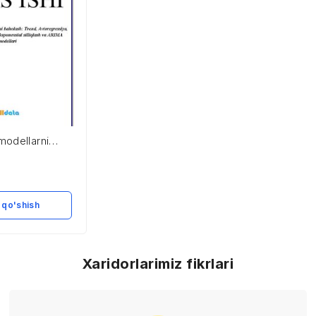
modellarni
nd,
a, Siljuvchi
 Eksponensial
 ARIMA
 qo'shish
Xaridorlarimiz fikrlari