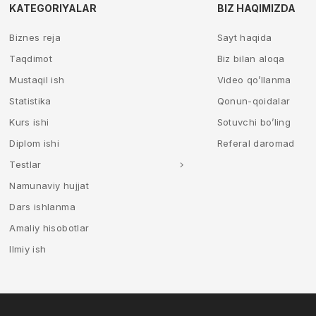
KATEGORIYALAR
BIZ HAQIMIZDA
Biznes reja
Sayt haqida
Taqdimot
Biz bilan aloqa
Mustaqil ish
Video qo’llanma
Statistika
Qonun-qoidalar
Kurs ishi
Sotuvchi bo’ling
Diplom ishi
Referal daromad
Testlar
Namunaviy hujjat
Dars ishlanma
Amaliy hisobotlar
Ilmiy ish