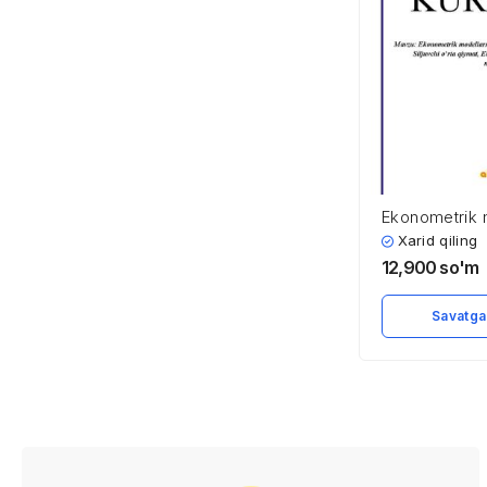
Ekonometrik 
baholash: Tre
Xarid qiling
Avtoregressiy
12,900
so'm
o’rta qiymat,
silliqlash va
Savatga
modellari