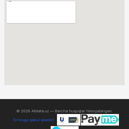
© 2026 Alldata.uz — Barcha huquqlar himoyalangan.
To'lovga qabul qilamiz!