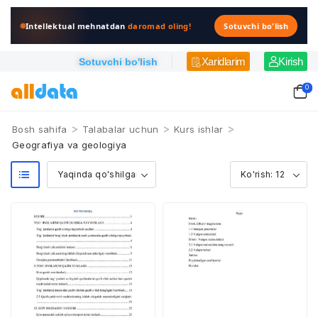
Intellektual mehnatdan
daromad oling!
Sotuvchi bo'lish
Xaridlarim
Kirish
Sotuvchi bo'lish
0
>
>
>
Bosh sahifa
Talabalar uchun
Kurs ishlar
Geografiya va geologiya