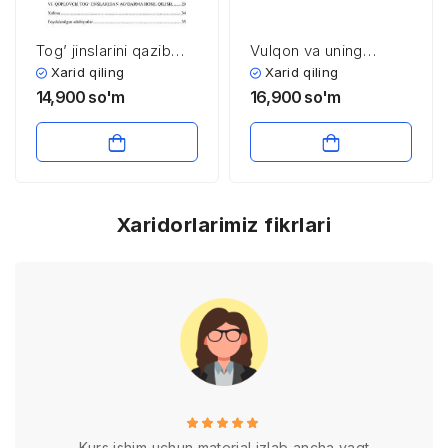
Tog’ jinslarini qazib
Vulqon va uning
olish
mahsulotlari
Xarid qiling
Xarid qiling
14,900
so'm
16,900
so'm
Xaridorlarimiz fikrlari
Kurs ishim uchun material izlab ancha vaqt