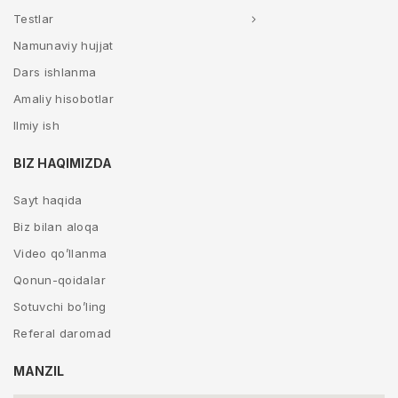
Testlar
Namunaviy hujjat
Dars ishlanma
Amaliy hisobotlar
Ilmiy ish
BIZ HAQIMIZDA
Sayt haqida
Biz bilan aloqa
Video qo’llanma
Qonun-qoidalar
Sotuvchi bo’ling
Referal daromad
MANZIL