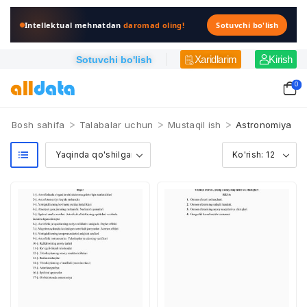
Intellektual mehnatdan
daromad oling!
Sotuvchi bo'lish
Xaridlarim
Kirish
Sotuvchi bo'lish
0
>
>
>
Bosh sahifa
Talabalar uchun
Mustaqil ish
Astronomiya