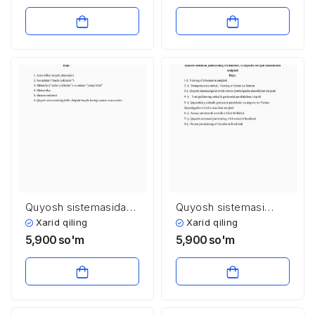
mexanikasining
mexanikasining
asoslari
asoslari
Quyosh sistеmasidagi
Quyosh sistemasi
kichik jismlar
jismlarining
Xarid qiling
Xarid qiling
o’lchamlari. Ulargacha
5,900
so'm
5,900
so'm
bo’lgan masofalarni
aniqlash