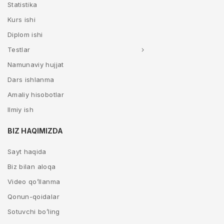
Statistika
Kurs ishi
Diplom ishi
Testlar
Namunaviy hujjat
Dars ishlanma
Amaliy hisobotlar
Ilmiy ish
BIZ HAQIMIZDA
Sayt haqida
Biz bilan aloqa
Video qo’llanma
Qonun-qoidalar
Sotuvchi bo’ling