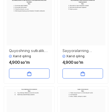
Quyoshning sutkalik
Sayyoralarning
va yillik harakatlari.
ko’rinma harakatlarini
Xarid qiling
Xarid qiling
Sferik
tushuntirish. Kepler
4,900
so'm
4,900
so'm
trigonometriyaning
qonunlari
asosiy formulalari