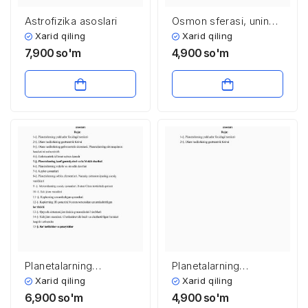
Astrofizika asoslari
Osmon sferasi, uning
asosiy nuqtalari va
Xarid qiling
Xarid qiling
chiziqlari
7,900
so'm
4,900
so'm
Planetalarning
Planetalarning
ko’rinma va haqiqiy
ko’rinma va haqiqiy
Xarid qiling
Xarid qiling
harakatlari va osmon
harakatlari va osmon
6,900
so'm
4,900
so'm