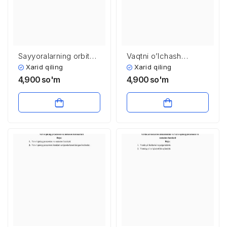
Sayyoralarning orbita
Vaqtni o’lchash
elementlari
asoslari
Xarid qiling
Xarid qiling
4,900
so'm
4,900
so'm