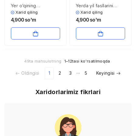
Yer o’qining
Yerda yil fasllarini
presession va
almashinishi va yer
Xarid qiling
Xarid qiling
nutasion harakatlari
o’qining presession va
4,900
so'm
4,900
so'm
nutasion harakati
49ta mahsulotning
1–12tasi ko'rsatilmoqda
…
Oldingisi
1
2
3
5
Keyingisi
Xaridorlarimiz fikrlari