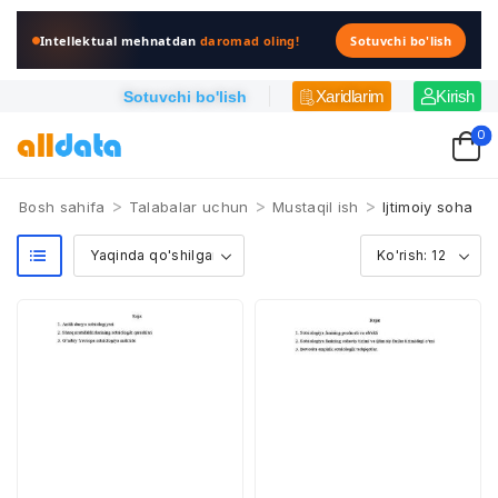
Intellektual mehnatdan
daromad oling!
Sotuvchi bo'lish
Xaridlarim
Kirish
Sotuvchi bo'lish
0
>
>
>
Bosh sahifa
Talabalar uchun
Mustaqil ish
Ijtimoiy soha