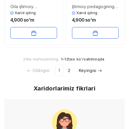
Oila ijtimoiy
Ijtimoiy pedagogning
jamiyatning bir bo’lagi
reabilitatsion xizmati
Xarid qiling
Xarid qiling
ekanligi
modeli va mexanizmi
4,900
so'm
4,900
so'm
24ta mahsulotning
1–12tasi ko'rsatilmoqda
Oldingisi
1
2
Keyingisi
Xaridorlarimiz fikrlari