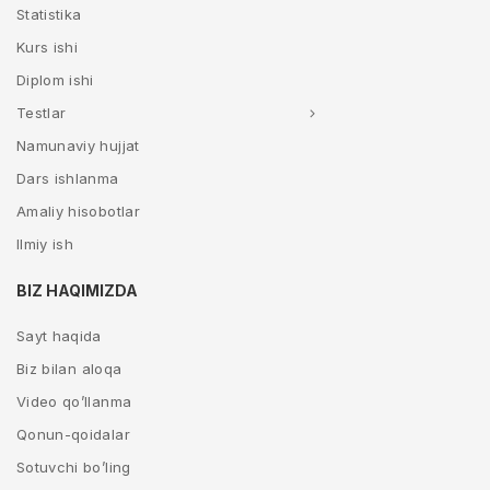
Statistika
Kurs ishi
Diplom ishi
Testlar
Namunaviy hujjat
Dars ishlanma
Amaliy hisobotlar
Ilmiy ish
BIZ HAQIMIZDA
Sayt haqida
Biz bilan aloqa
Video qo’llanma
Qonun-qoidalar
Sotuvchi bo’ling