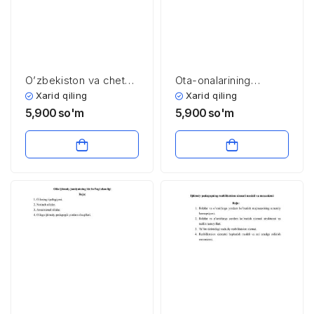
O’zbekiston va chet
Ota-onalarining
elda ijtimoiy
qaramog’isiz qolgan
Xarid qiling
Xarid qiling
pedagogikaning
bolalar va oilalar bilan
5,900
so'm
5,900
so'm
rivojlanish tarixi
ijtimoiy pedagogik
faoliyat