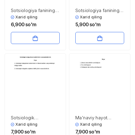
Sotsiologiya fanining
Sotsiologiya fanining
yuzaga kelishi va
nazariy asoslari
Xarid qiling
Xarid qiling
taraqqiy etishi
6,900
so'm
5,900
so'm
Sotsiologik
Ma’naviy hayot
tadqiqotlarni tashkil
sotsiologiyasi
Xarid qiling
Xarid qiling
etish va
7,900
so'm
7,900
so'm