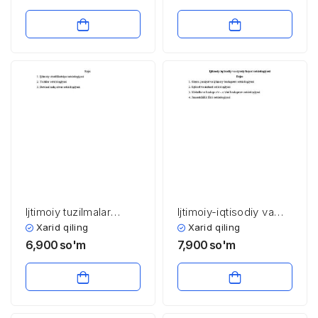
umumlashtirish
Ijtimoiy tuzilmalar
Ijtimoiy-iqtisodiy va
sotsiologiyasi
siyosiy hayot
Xarid qiling
Xarid qiling
sotsiologiyasi
6,900
so'm
7,900
so'm