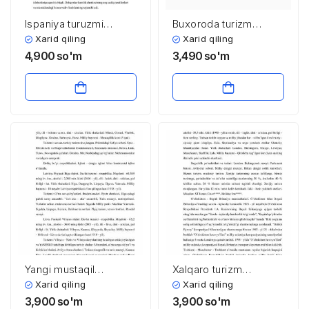
Ispaniya turuzmi
Buxoroda turizm
rivojlanishi
resurslari va uning
Xarid qiling
Xarid qiling
infratuzilmasining
4,900
so'm
3,490
so'm
tahlili, muammolari va
ularni bartaraf qilish
yo’llari
Yangi mustaqil
Xalqaro turizm
davlatlar turizm
markazlari. Yevropa
Xarid qiling
Xarid qiling
markazlari
mamlakatlari turizm
3,900
so'm
3,900
so'm