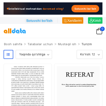
Intellektual mehnatdan
daromad oling!
Sotuvchi bo'lish
Xaridlarim
Kirish
Sotuvchi bo'lish
0
>
>
>
Bosh sahifa
Talabalar uchun
Mustaqil ish
Turizm