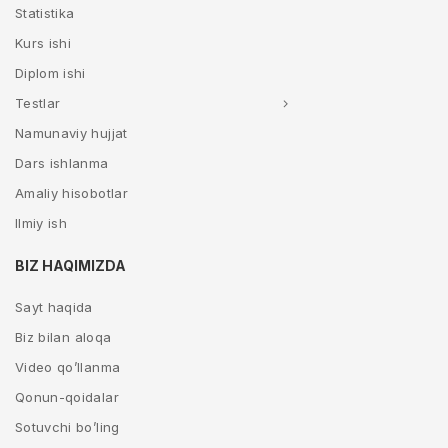
Statistika
Kurs ishi
Diplom ishi
Testlar
Namunaviy hujjat
Dars ishlanma
Amaliy hisobotlar
Ilmiy ish
BIZ HAQIMIZDA
Sayt haqida
Biz bilan aloqa
Video qo’llanma
Qonun-qoidalar
Sotuvchi bo’ling