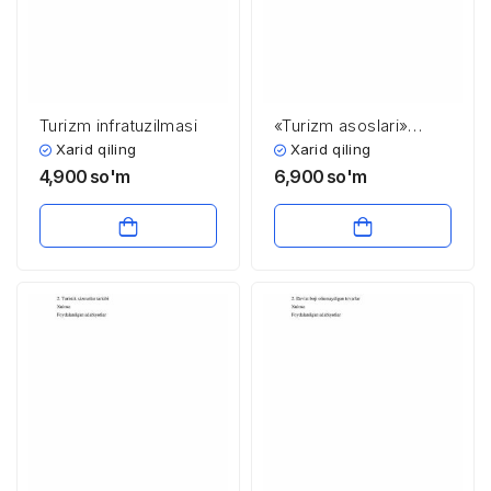
Turizm infratuzilmasi
«Turizm asoslari»
fanining maqsad va
Xarid qiling
Xarid qiling
vazifalari
4,900
so'm
6,900
so'm