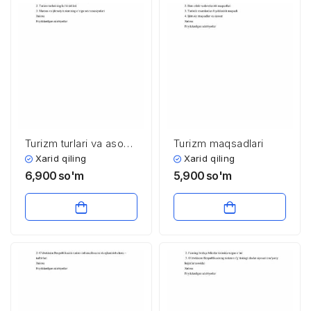
Turizm turlari va asosiy
Turizm maqsadlari
ko’rinishlari
Xarid qiling
Xarid qiling
6,900
so'm
5,900
so'm