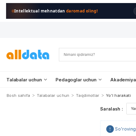
Intellektual mehnatdan
daromad oling!
Talabalar uchun
Pedagoglar uchun
Akademiya
>
>
>
Bosh sahifa
Talabalar uchun
Taqdimotlar
Yo'l harakati
Saralash :
So'roving