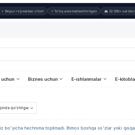
✓ Bepul ro'yxatdan o'tish
⚡ To'liq avtomatlashtirilgan
👥 32 000+ xaridor
 uchun
Biznes uchun
E-ishlanmalar
E-kitobla
iz bo'yicha hechnima topilmadi. Iltimos boshqa so'zlar yoki qisqar