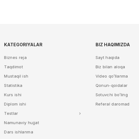
KATEGORIYALAR
BIZ HAQIMIZDA
Biznes reja
Sayt haqida
Taqdimot
Biz bilan aloqa
Mustaqil ish
Video qo’llanma
Statistika
Qonun-qoidalar
Kurs ishi
Sotuvchi bo’ling
Diplom ishi
Referal daromad
Testlar
Namunaviy hujjat
Dars ishlanma