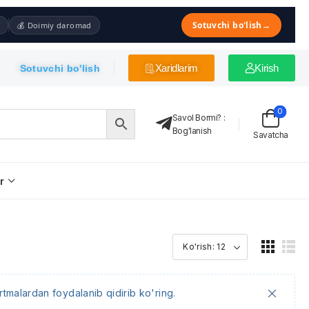
Sotuvchi bo'lish
→
💰 Doimiy daromad
Xaridlarim
Kirish
Sotuvchi bo'lish
0
Savol Bormi?
:
Bog'lanish
Savatcha
r
tmalardan foydalanib qidirib ko'ring.