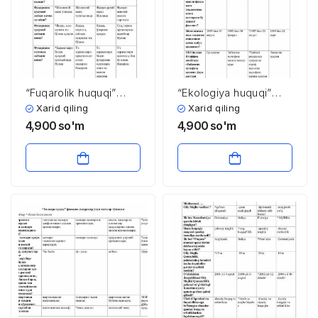
“Fuqarolik huquqi”
“Ekologiya huquqi”
fanidan 4-kurs
fanidan 3-kurs
Xarid qiling
Xarid qiling
talabalari uchun testlar
talabalari uchun testlar
4,900
so'm
4,900
so'm
to’plami
to’plami