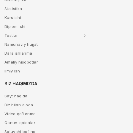
Statistika
Kurs ishi
Diplom ishi
Testlar
Namunaviy hujjat
Dars ishlanma
Amaliy hisobotlar
Ilmiy ish
BIZ HAQIMIZDA
Sayt haqida
Biz bilan aloqa
Video qo’llanma
Qonun-qoidalar
Sotuvchi bo’ling