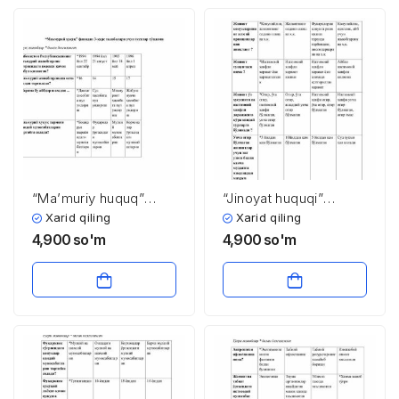
“Ma’muriy huquq”
“Jinoyat huquqi”
fanidan 3-kurs
fanidan 4-kurs
Xarid qiling
Xarid qiling
talabalari uchun testlar
talabalari uchun testlar
4,900
so'm
4,900
so'm
to’plami
to’plami