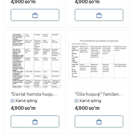
talabalari uchun testlar
talabalari uchun testlar
4,900
so'm
4,900
so'm
to’plami
to’plami
“Davlat hamda huquq
“Oila huquqi” fanidan
nazariyasi va tarixi”
4-kurs talabalari uchun
Xarid qiling
Xarid qiling
fanidan 2-kurs
testlar to’plami
4,900
so'm
4,900
so'm
talabalari uchun testlar
to’plami