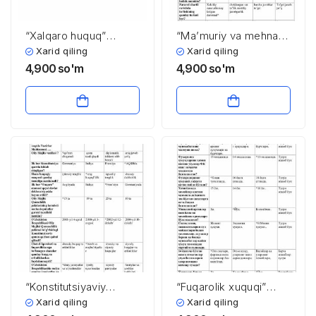
“Xalqaro huquq”
“Ma’muriy va mehnat
fanidan 4-kurs
huquqi” fanidan 4-kurs
Xarid qiling
Xarid qiling
talabalari uchun testlar
talabalari uchun testlar
4,900
so'm
4,900
so'm
to’plami
to’plami
“Konstitutsiyaviy
“Fuqarolik xuquqi”
huquq” fanidan 2-kurs
fanidan 3-kurs
Xarid qiling
Xarid qiling