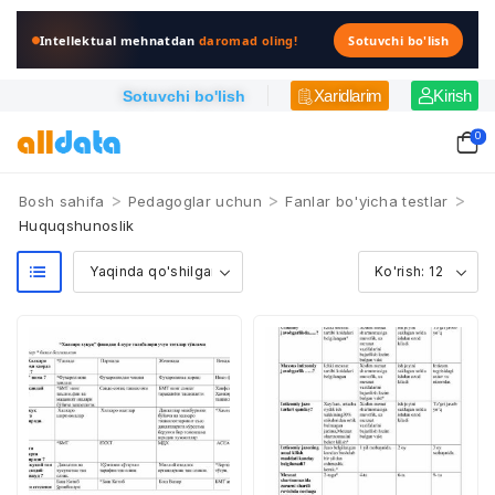
Intellektual mehnatdan
daromad oling!
Sotuvchi bo'lish
Xaridlarim
Kirish
Sotuvchi bo'lish
0
>
>
>
Bosh sahifa
Pedagoglar uchun
Fanlar bo'yicha testlar
Huquqshunoslik