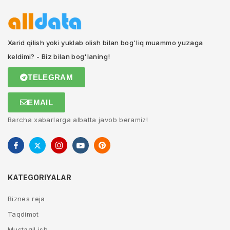
Xarid qilish yoki yuklab olish bilan bog'liq muammo yuzaga
keldimi? - Biz bilan bog'laning!
TELEGRAM
EMAIL
Barcha xabarlarga albatta javob beramiz!
KATEGORIYALAR
Biznes reja
Taqdimot
Mustaqil ish