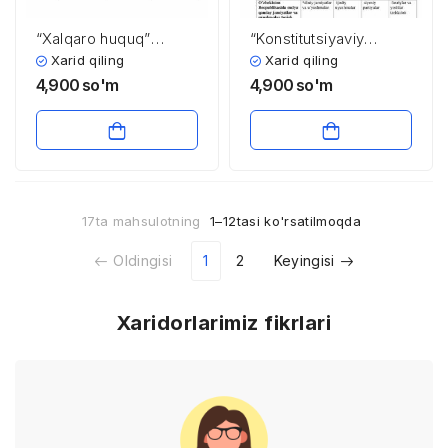
“Xalqaro huquq”
“Konstitutsiyaviy
fanidan 4-kurslar
huquq” fanidan testlar
Xarid qiling
Xarid qiling
uchun testlar to’plami
to’plami
4,900
so'm
4,900
so'm
17ta mahsulotning
1–12tasi ko'rsatilmoqda
Oldingisi
1
2
Keyingisi
Xaridorlarimiz fikrlari