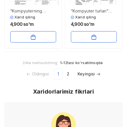
“Kompyuterning
“Kompyuter turlari”
zamonaviy dasturiy
fanidan magistrlar
Xarid qiling
Xarid qiling
ta’minoti va axborot
uchun testlar to’plami
4,900
so'm
4,900
so'm
texnologiyalari”
fanidan magistrlar
uchun testlar to’plami
24ta mahsulotning
1–12tasi ko'rsatilmoqda
Oldingisi
1
2
Keyingisi
Xaridorlarimiz fikrlari