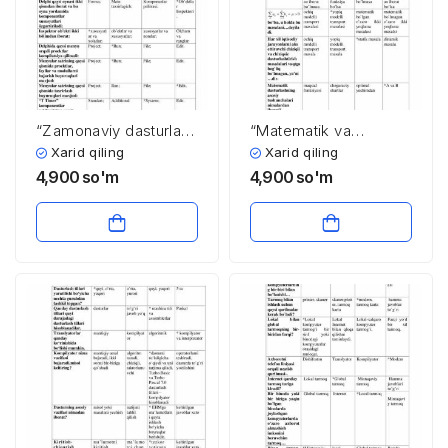
“Zamonaviy dasturlash
“Matematik va
tillari” fanidan 4-kurs
kompyuterli
Xarid qiling
Xarid qiling
talabalari uchun testlar
modellashtirish
4,900
so'm
4,900
so'm
to’plami
asoslari” fanidan
magistrlar uchun
testlar to’plami