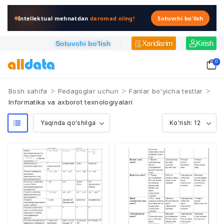
Intellektual mehnatdan
daromad oling!
Sotuvchi bo'lish
Xaridlarim
Kirish
Sotuvchi bo'lish
0
>
>
>
Bosh sahifa
Pedagoglar uchun
Fanlar bo'yicha testlar
Informatika va axborot texnologiyalari