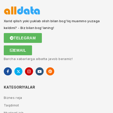
Xarid qilish yoki yuklab olish bilan bog'liq muammo yuzaga
keldimi? - Biz bilan bog'laning!
TELEGRAM
EMAIL
Barcha xabarlarga albatta javob beramiz!
KATEGORIYALAR
Biznes reja
Taqdimot
Mustaqil ish