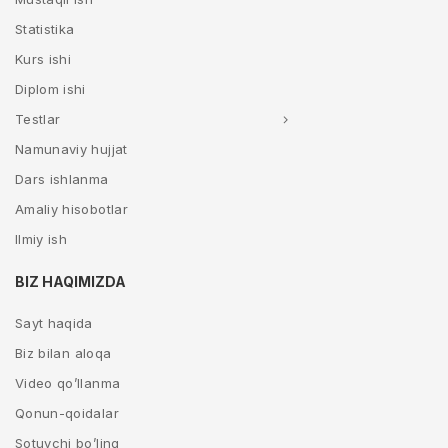
Statistika
Kurs ishi
Diplom ishi
Testlar
Namunaviy hujjat
Dars ishlanma
Amaliy hisobotlar
Ilmiy ish
BIZ HAQIMIZDA
Sayt haqida
Biz bilan aloqa
Video qo’llanma
Qonun-qoidalar
Sotuvchi bo’ling