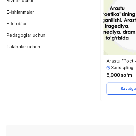
Biznes uchun
E-ishlanmalar
E-kitoblar
Pedagoglar uchun
Talabalar uchun
Arastu “Poeti
o’rganilishi. A
Xarid qiling
tragediya, k
5,900
so'm
to’g’risida
Savatga