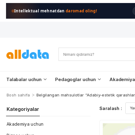
Intellektual mehnatdan
daromad oling!
Talabalar uchun
Pedagoglar uchun
Akademiya
>
Bosh sahifa
Belgilangan mahsulotlar “Adabiy-estetik qarashla
Saralash :
Kategoriyalar
Akademiya uchun