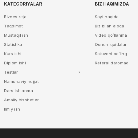
KATEGORIYALAR
BIZ HAQIMIZDA
Biznes reja
Sayt haqida
Taqdimot
Biz bilan aloqa
Mustaqil ish
Video qo’llanma
Statistika
Qonun-qoidalar
Kurs ishi
Sotuvchi bo’ling
Diplom ishi
Referal daromad
Testlar
Namunaviy hujjat
Dars ishlanma
Amaliy hisobotlar
Ilmiy ish