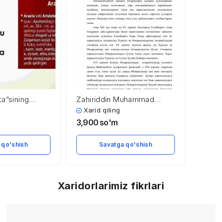
ka”sining
Zahiriddin Muhammad
rastu
Bobur (davri, faoliyati,
Xarid qiling
omediya, drama
merosi)
3,900
so'm
 qo'shish
Savatga qo'shish
Xaridorlarimiz fikrlari