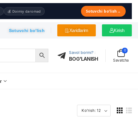
Sotuvchi bo'lish
→
💰 Doimiy daromad
Xaridlarim
Kirish
Sotuvchi bo'lish
0
Savol bormi?
:
BOG'LANISH
Savatcha
r