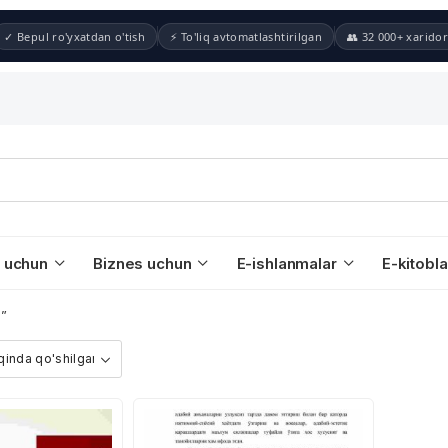
✓ Bepul ro'yxatdan o'tish
⚡ To'liq avtomatlashtirilgan
👥 32 000+ xaridor
 uchun
Biznes uchun
E-ishlanmalar
E-kitobla
r”