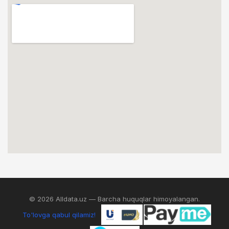
© 2026 Alldata.uz — Barcha huquqlar himoyalangan.
To'lovga qabul qilamiz!