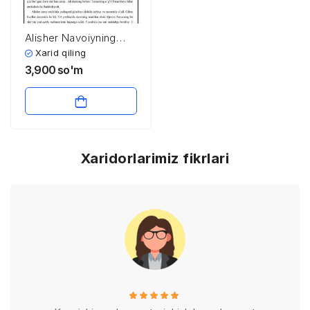
Alisher Navoiyning
hayoti va ijodi
Xarid qiling
3,900
so'm
Xaridorlarimiz fikrlari