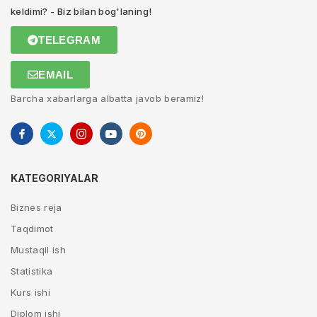
keldimi? - Biz bilan bog'laning!
TELEGRAM
EMAIL
Barcha xabarlarga albatta javob beramiz!
KATEGORIYALAR
Biznes reja
Taqdimot
Mustaqil ish
Statistika
Kurs ishi
Diplom ishi