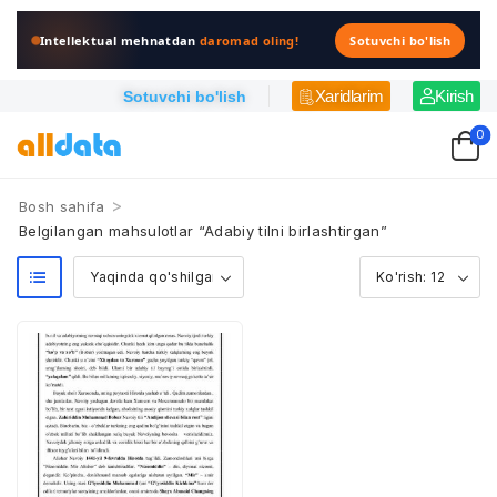
Intellektual mehnatdan
daromad oling!
Sotuvchi bo'lish
Xaridlarim
Kirish
Sotuvchi bo'lish
0
>
Bosh sahifa
Belgilangan mahsulotlar “Adabiy tilni birlashtirgan”