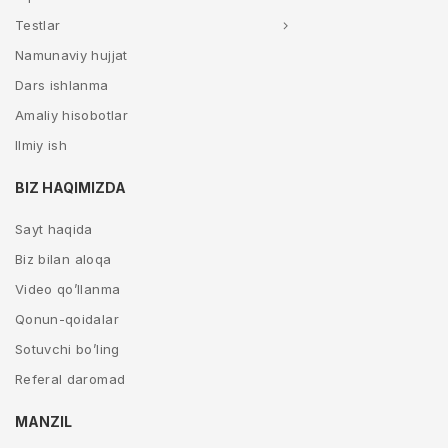
Testlar
Namunaviy hujjat
Dars ishlanma
Amaliy hisobotlar
Ilmiy ish
BIZ HAQIMIZDA
Sayt haqida
Biz bilan aloqa
Video qo’llanma
Qonun-qoidalar
Sotuvchi bo’ling
Referal daromad
MANZIL