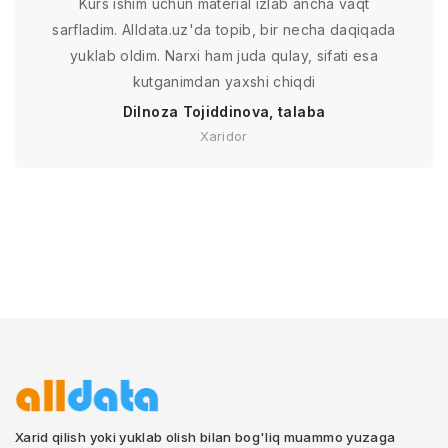
Kurs ishim uchun material izlab ancha vaqt
sarfladim. Alldata.uz'da topib, bir necha daqiqada
yuklab oldim. Narxi ham juda qulay, sifati esa
kutganimdan yaxshi chiqdi
Dilnoza Tojiddinova, talaba
Xaridor
Xarid qilish yoki yuklab olish bilan bog'liq muammo yuzaga