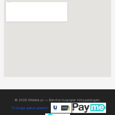
© 2026 Alldata.uz — Barcha huquqlar himoyalangan.
To'lovga qabul qilamiz!