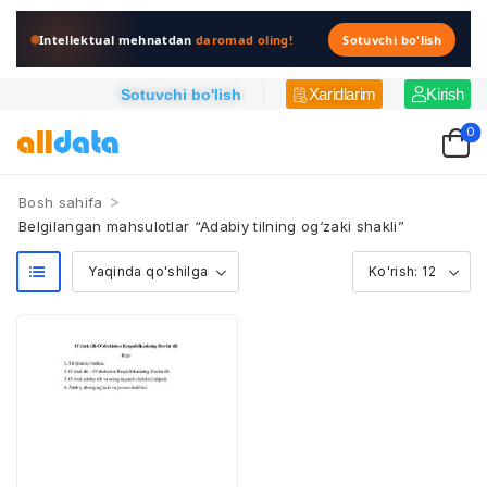
Intellektual mehnatdan
daromad oling!
Sotuvchi bo'lish
Xaridlarim
Kirish
Sotuvchi bo'lish
0
>
Bosh sahifa
Belgilangan mahsulotlar “Adabiy tilning og‘zaki shakli”