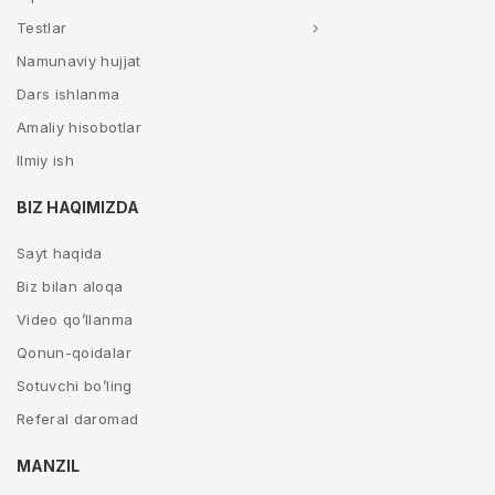
Testlar
Namunaviy hujjat
Dars ishlanma
Amaliy hisobotlar
Ilmiy ish
BIZ HAQIMIZDA
Sayt haqida
Biz bilan aloqa
Video qo’llanma
Qonun-qoidalar
Sotuvchi bo’ling
Referal daromad
MANZIL