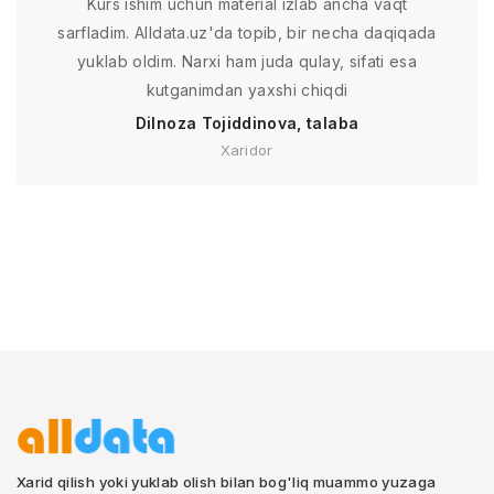
Kurs ishim uchun material izlab ancha vaqt
sarfladim. Alldata.uz'da topib, bir necha daqiqada
yuklab oldim. Narxi ham juda qulay, sifati esa
kutganimdan yaxshi chiqdi
Dilnoza Tojiddinova, talaba
Xaridor
Xarid qilish yoki yuklab olish bilan bog'liq muammo yuzaga