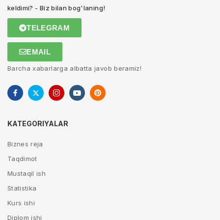
keldimi? - Biz bilan bog'laning!
TELEGRAM
EMAIL
Barcha xabarlarga albatta javob beramiz!
KATEGORIYALAR
Biznes reja
Taqdimot
Mustaqil ish
Statistika
Kurs ishi
Diplom ishi