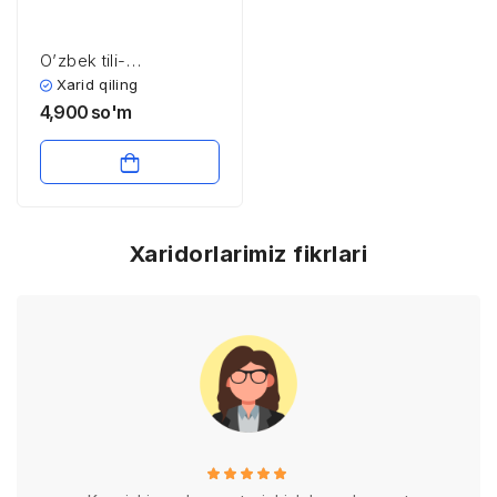
O’zbеk tili-
O’zbеkistоn
Xarid qiling
Rеspublikаsining
4,900
so'm
Dаvlаt tili
Xaridorlarimiz fikrlari