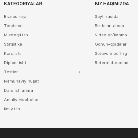
KATEGORIYALAR
BIZ HAQIMIZDA
Biznes reja
Sayt haqida
Taqdimot
Biz bilan aloqa
Mustaqil ish
Video qo’llanma
Statistika
Qonun-qoidalar
Kurs ishi
Sotuvchi bo’ling
Diplom ishi
Referal daromad
Testlar
Namunaviy hujjat
Dars ishlanma
Amaliy hisobotlar
Ilmiy ish