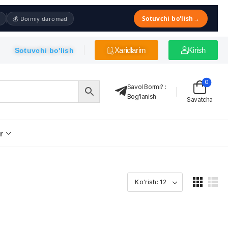
Sotuvchi bo'lish
→
💰 Doimiy daromad
Xaridlarim
Kirish
Sotuvchi bo'lish
0
Savol Bormi?
:
Bog'lanish
Savatcha
r