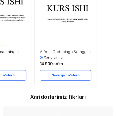
emarkning
Alfons Dodening «So’nggi
tda o’zgarish
saboq» asarida milliy tilning
Xarid qiling
iy va realistik
ahamiyati
14,900
so'm
shning inson
ga ko’rsatgan
 qo'shish
Savatga qo'shish
hning fojiaviy
Xaridorlarimiz fikrlari