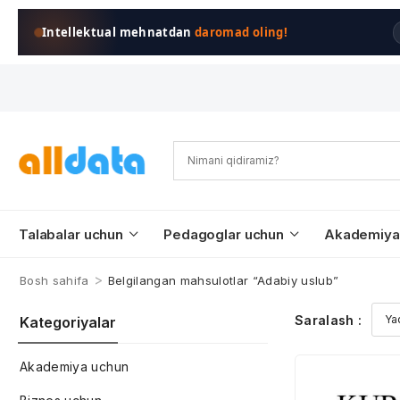
Intellektual mehnatdan
daromad oling!
Talabalar uchun
Pedagoglar uchun
Akademiya
>
Bosh sahifa
Belgilangan mahsulotlar “Adabiy uslub”
Saralash :
Kategoriyalar
Akademiya uchun