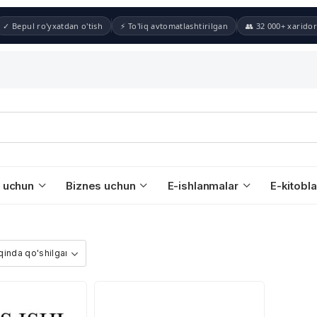
✓ Bepul ro'yxatdan o'tish
⚡ To'liq avtomatlashtirilgan
👥 32 000+ xaridor
 uchun
Biznes uchun
E-ishlanmalar
E-kitobla