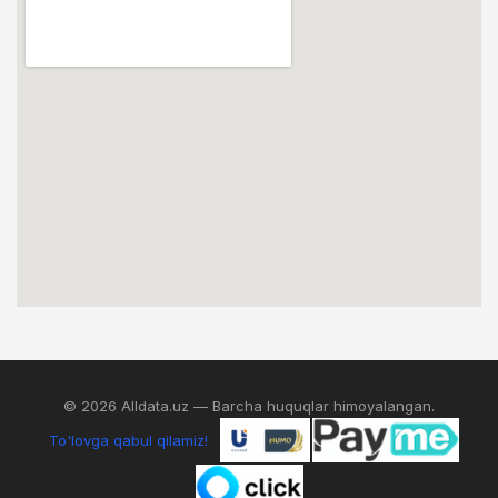
© 2026 Alldata.uz — Barcha huquqlar himoyalangan.
To'lovga qabul qilamiz!