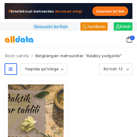
Intellektual mehnatdan
daromad oling!
Sotuvchi bo'lish
Xaridlarim
Kirish
Sotuvchi bo'lish
0
>
Bosh sahifa
Belgilangan mahsulotlar “Adabiy yodgorlik”