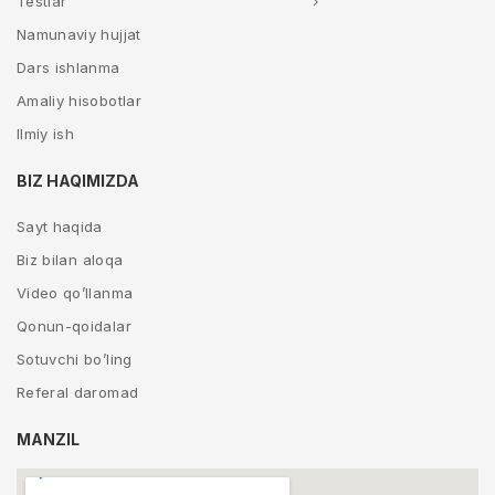
Testlar
Namunaviy hujjat
Dars ishlanma
Amaliy hisobotlar
Ilmiy ish
BIZ HAQIMIZDA
Sayt haqida
Biz bilan aloqa
Video qo’llanma
Qonun-qoidalar
Sotuvchi bo’ling
Referal daromad
MANZIL