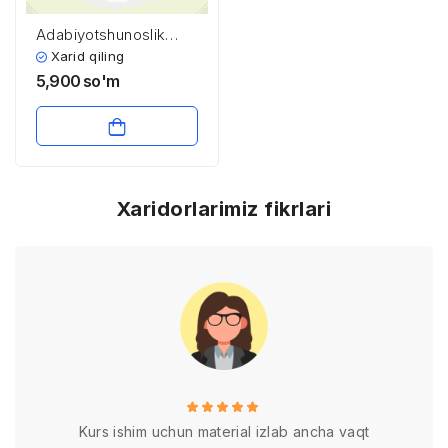
Adabiyotshunoslik
badiiy adabiyot
Xarid qiling
to’g’risidagi fan
5,900
so'm
Xaridorlarimiz fikrlari
Kurs ishim uchun material izlab ancha vaqt