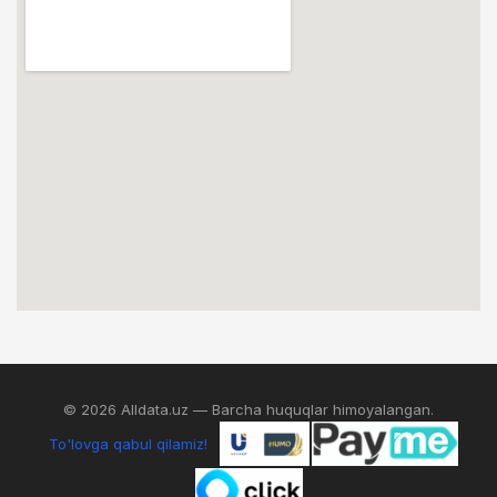
© 2026 Alldata.uz — Barcha huquqlar himoyalangan.
To'lovga qabul qilamiz!