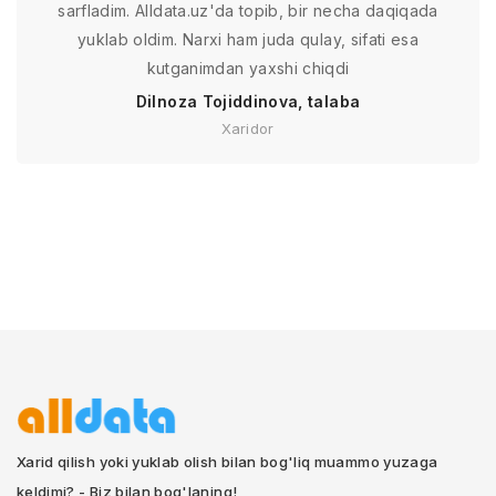
sarfladim. Alldata.uz'da topib, bir necha daqiqada
yuklab oldim. Narxi ham juda qulay, sifati esa
kutganimdan yaxshi chiqdi
Dilnoza Tojiddinova, talaba
Xaridor
Xarid qilish yoki yuklab olish bilan bog'liq muammo yuzaga
keldimi? - Biz bilan bog'laning!