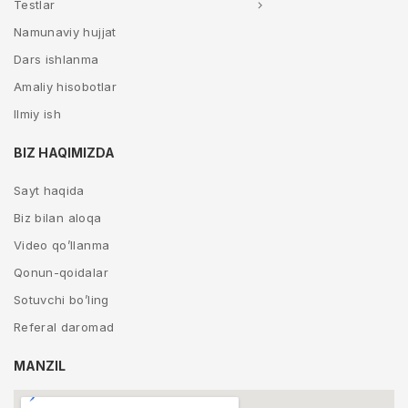
Testlar
Namunaviy hujjat
Dars ishlanma
Amaliy hisobotlar
Ilmiy ish
BIZ HAQIMIZDA
Sayt haqida
Biz bilan aloqa
Video qo’llanma
Qonun-qoidalar
Sotuvchi bo’ling
Referal daromad
MANZIL