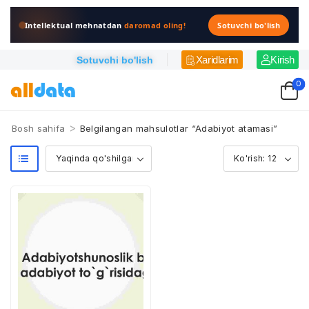
Intellektual mehnatdan
daromad oling!
Sotuvchi bo'lish
Xaridlarim
Kirish
Sotuvchi bo'lish
0
>
Bosh sahifa
Belgilangan mahsulotlar “Adabiyot atamasi”