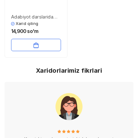
Adabiyot darslarida
didaktik o’yinlar
Xarid qiling
14,900
so'm
Xaridorlarimiz fikrlari