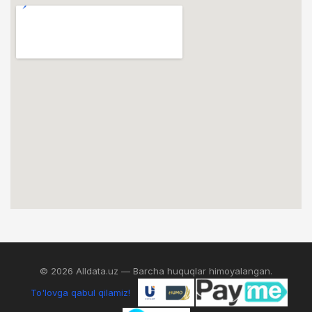
© 2026 Alldata.uz — Barcha huquqlar himoyalangan.
To'lovga qabul qilamiz!