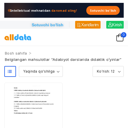
Intellektual mehnatdan
daromad oling!
Sotuvchi bo'lish
Xaridlarim
Kirish
Sotuvchi bo'lish
0
>
Bosh sahifa
Belgilangan mahsulotlar “Adabiyot darslarida didaktik o’yinlar”