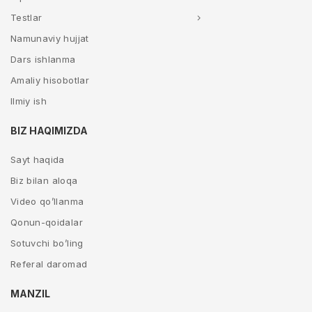
Testlar
Namunaviy hujjat
Dars ishlanma
Amaliy hisobotlar
Ilmiy ish
BIZ HAQIMIZDA
Sayt haqida
Biz bilan aloqa
Video qo’llanma
Qonun-qoidalar
Sotuvchi bo’ling
Referal daromad
MANZIL