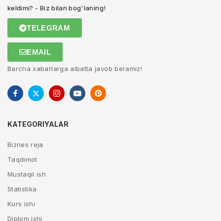
keldimi? - Biz bilan bog'laning!
TELEGRAM
EMAIL
Barcha xabarlarga albatta javob beramiz!
KATEGORIYALAR
Biznes reja
Taqdimot
Mustaqil ish
Statistika
Kurs ishi
Diplom ishi