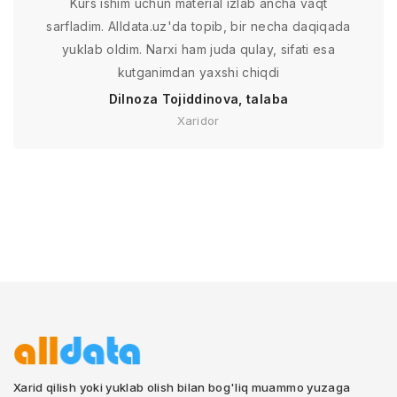
Kurs ishim uchun material izlab ancha vaqt
sarfladim. Alldata.uz'da topib, bir necha daqiqada
yuklab oldim. Narxi ham juda qulay, sifati esa
kutganimdan yaxshi chiqdi
Dilnoza Tojiddinova, talaba
Xaridor
Xarid qilish yoki yuklab olish bilan bog'liq muammo yuzaga