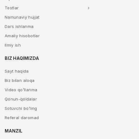
Testlar
Namunaviy hujjat
Dars ishlanma
Amaliy hisobotlar
Ilmiy ish
BIZ HAQIMIZDA
Sayt haqida
Biz bilan aloqa
Video qo’llanma
Qonun-qoidalar
Sotuvchi bo’ling
Referal daromad
MANZIL