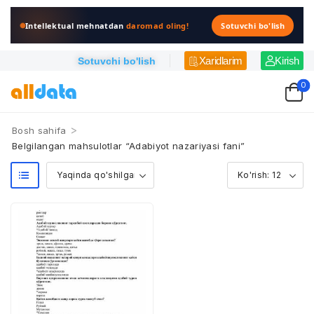
Intellektual mehnatdan
daromad oling!
Sotuvchi bo'lish
Xaridlarim
Kirish
Sotuvchi bo'lish
0
>
Bosh sahifa
Belgilangan mahsulotlar “Adabiyot nazariyasi fani”