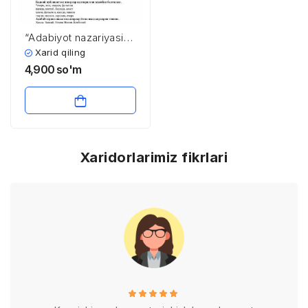
“Adabiyot nazariyasi”
fanidan 3-kurs
Xarid qiling
talabalari uchun testlar
4,900
so'm
to’plami
Xaridorlarimiz fikrlari