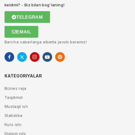
keldimi? - Biz bilan bog'laning!
TELEGRAM
EMAIL
Barcha xabarlarga albatta javob beramiz!
KATEGORIYALAR
Biznes reja
Taqdimot
Mustaqil ish
Statistika
Kurs ishi
Diplom ishi