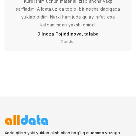
Kurs ishim uchun material izlab ancha vaqt
sarfladim. Alldata.uz'da topib, bir necha daqiqada
yuklab oldim. Narxi ham juda qulay, sifati esa
kutganimdan yaxshi chiqdi
Dilnoza Tojiddinova, talaba
Xaridor
Xarid qilish yoki yuklab olish bilan bog'liq muammo yuzaga