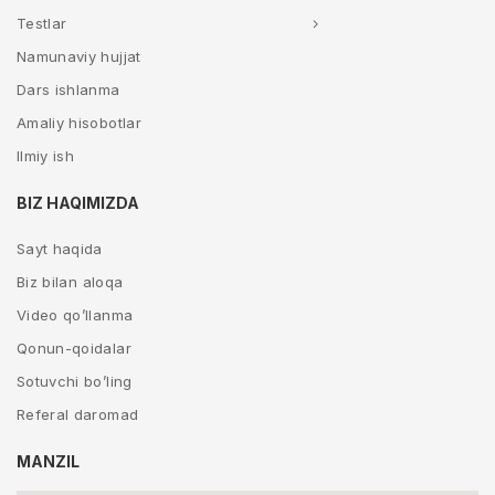
Testlar
Namunaviy hujjat
Dars ishlanma
Amaliy hisobotlar
Ilmiy ish
BIZ HAQIMIZDA
Sayt haqida
Biz bilan aloqa
Video qo’llanma
Qonun-qoidalar
Sotuvchi bo’ling
Referal daromad
MANZIL