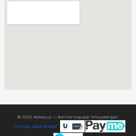
© 2026 Alldata.uz — Barcha huquqlar himoyalangan.
To'lovga qabul qilamiz!