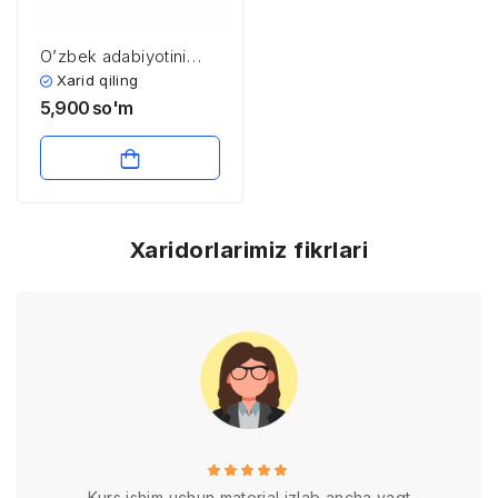
O’zbеk аdаbiyotini
o’qitish metodikasining
Xarid qiling
fan sifatida
5,900
so'm
shakllanishi va
rivojlanishi
Xaridorlarimiz fikrlari
Kurs ishim uchun material izlab ancha vaqt