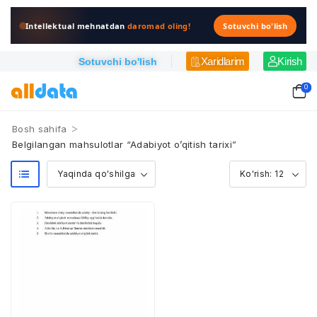
Intellektual mehnatdan
daromad oling!
Sotuvchi bo'lish
Xaridlarim
Kirish
Sotuvchi bo'lish
0
>
Bosh sahifa
Belgilangan mahsulotlar “Adabiyot o’qitish tarixi”