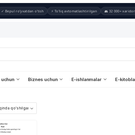
✓ Bepul ro'yxatdan o'tish
⚡ To'liq avtomatlashtirilgan
👥 32 000+ xaridor
 uchun
Biznes uchun
E-ishlanmalar
E-kitobla