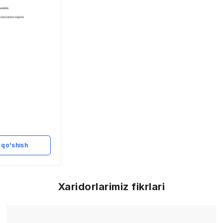
 qo'shish
Xaridorlarimiz fikrlari