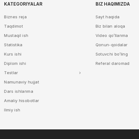
KATEGORIYALAR
BIZ HAQIMIZDA
Biznes reja
Sayt haqida
Taqdimot
Biz bilan aloqa
Mustaqil ish
Video qo’llanma
Statistika
Qonun-qoidalar
Kurs ishi
Sotuvchi bo’ling
Diplom ishi
Referal daromad
Testlar
Namunaviy hujjat
Dars ishlanma
Amaliy hisobotlar
Ilmiy ish