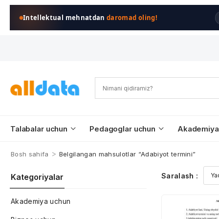
Intellektual mehnatdan
daromad oling!
Talabalar uchun
Pedagoglar uchun
Akademiya
>
Bosh sahifa
Belgilangan mahsulotlar “Adabiyot termini”
Saralash :
Kategoriyalar
Akademiya uchun