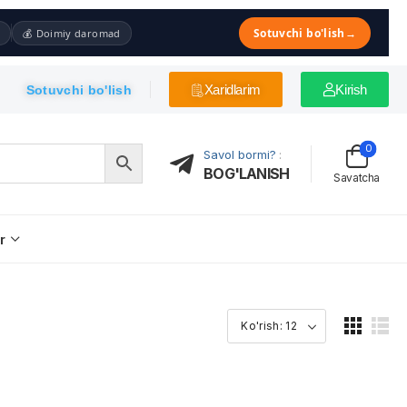
Sotuvchi bo'lish
→
💰 Doimiy daromad
Xaridlarim
Kirish
Sotuvchi bo'lish
0
Savol bormi?
:
BOG'LANISH
Savatcha
r