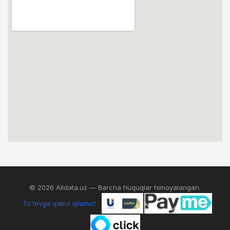
© 2026 Alldata.uz — Barcha huquqlar himoyalangan.
To'lovga qabul qilamiz!