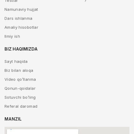
Testlar
Namunaviy hujjat
Dars ishlanma
Amaliy hisobotlar
Ilmiy ish
BIZ HAQIMIZDA
Sayt haqida
Biz bilan aloqa
Video qo’llanma
Qonun-qoidalar
Sotuvchi bo’ling
Referal daromad
MANZIL