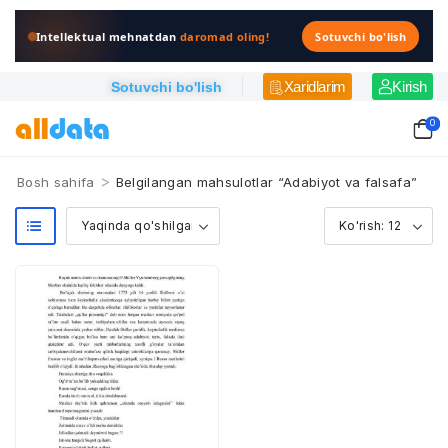
Intellektual mehnatdan
daromad oling!
Sotuvchi bo'lish
Xaridlarim
Kirish
Sotuvchi bo'lish
0
>
Bosh sahifa
Belgilangan mahsulotlar “Adabiyot va falsafa”