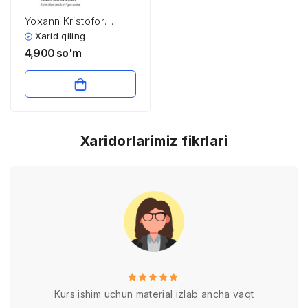
Yoxann Kristofor
Fridrix Shiller
Xarid qiling
4,900
so'm
Xaridorlarimiz fikrlari
Kurs ishim uchun material izlab ancha vaqt