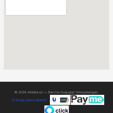
© 2026 Alldata.uz — Barcha huquqlar himoyalangan.
To'lovga qabul qilamiz!