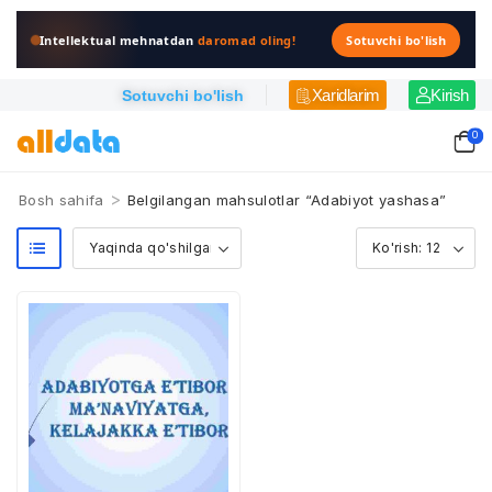
Intellektual mehnatdan
daromad oling!
Sotuvchi bo'lish
Xaridlarim
Kirish
Sotuvchi bo'lish
0
>
Bosh sahifa
Belgilangan mahsulotlar “Adabiyot yashasa”