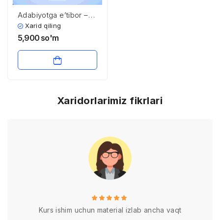
Adabiyotga e’tibor –
ma’naviyatga,
Xarid qiling
kelajakka e’tibor
5,900
so'm
Xaridorlarimiz fikrlari
Kurs ishim uchun material izlab ancha vaqt