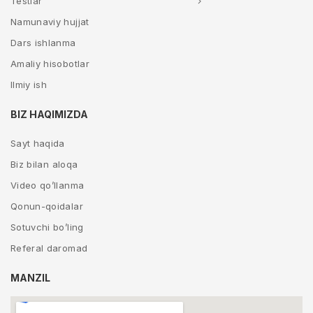
Testlar
Namunaviy hujjat
Dars ishlanma
Amaliy hisobotlar
Ilmiy ish
BIZ HAQIMIZDA
Sayt haqida
Biz bilan aloqa
Video qo’llanma
Qonun-qoidalar
Sotuvchi bo’ling
Referal daromad
MANZIL