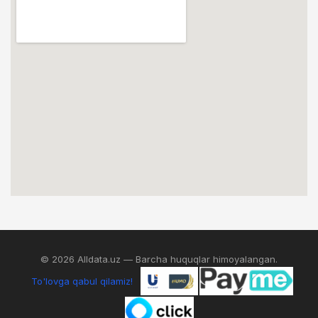
© 2026 Alldata.uz — Barcha huquqlar himoyalangan.
To'lovga qabul qilamiz!