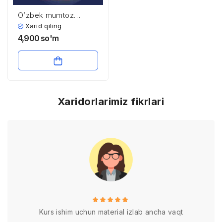
O’zbеk mumtоz
аdаbiyoti mеrоsi
Xarid qiling
4,900
so'm
Xaridorlarimiz fikrlari
Kurs ishim uchun material izlab ancha vaqt