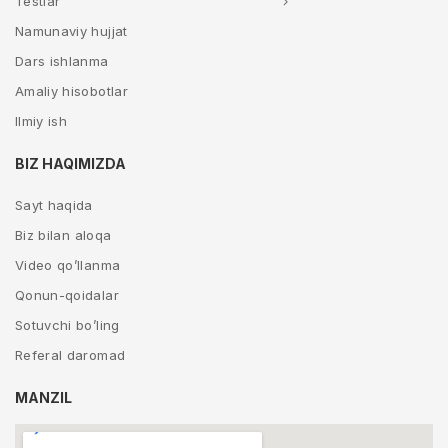
Testlar
Namunaviy hujjat
Dars ishlanma
Amaliy hisobotlar
Ilmiy ish
BIZ HAQIMIZDA
Sayt haqida
Biz bilan aloqa
Video qo’llanma
Qonun-qoidalar
Sotuvchi bo’ling
Referal daromad
MANZIL