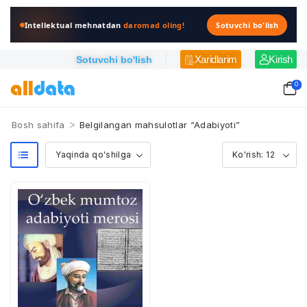
Intellektual mehnatdan
daromad oling!
Sotuvchi bo'lish
Xaridlarim
Kirish
Sotuvchi bo'lish
0
>
Bosh sahifa
Belgilangan mahsulotlar “Adabiyoti”