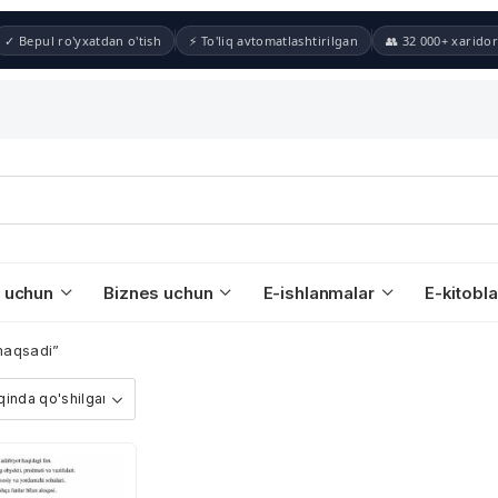
✓ Bepul ro'yxatdan o'tish
⚡ To'liq avtomatlashtirilgan
👥 32 000+ xaridor
 uchun
Biznes uchun
E-ishlanmalar
E-kitobla
maqsadi”