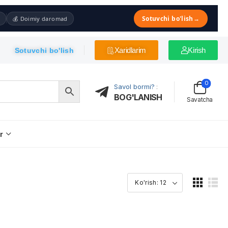
Sotuvchi bo'lish
→
💰 Doimiy daromad
Xaridlarim
Kirish
Sotuvchi bo'lish
0
Savol bormi?
:
BOG'LANISH
Savatcha
r