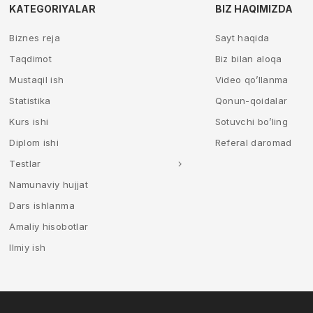
KATEGORIYALAR
BIZ HAQIMIZDA
Biznes reja
Sayt haqida
Taqdimot
Biz bilan aloqa
Mustaqil ish
Video qo’llanma
Statistika
Qonun-qoidalar
Kurs ishi
Sotuvchi bo’ling
Diplom ishi
Referal daromad
Testlar
Namunaviy hujjat
Dars ishlanma
Amaliy hisobotlar
Ilmiy ish