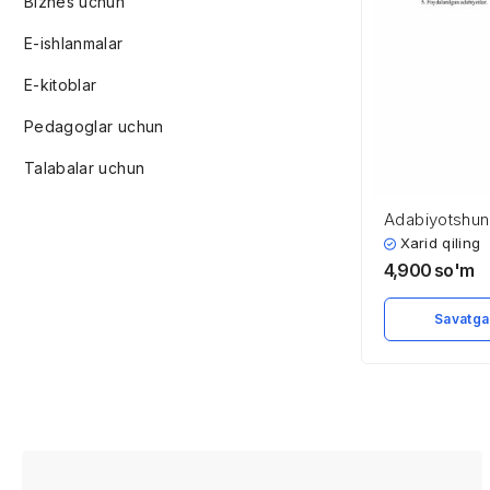
Biznes uchun
E-ishlanmalar
E-kitoblar
Pedagoglar uchun
Talabalar uchun
Adabiyotshuno
adabiyot haqi
Xarid qiling
4,900
so'm
Savatga