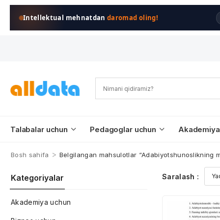
Intellektual mehnatdan
daromad oling!
Talabalar uchun
Pedagoglar uchun
Akademiya
>
Bosh sahifa
Belgilangan mahsulotlar “Adabiyotshunoslikning 
Saralash :
Kategoriyalar
Akademiya uchun