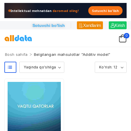
Intellektual mehnatdan
daromad oling!
Sotuvchi bo'lish
Xaridlarim
Kirish
Sotuvchi bo'lish
0
>
Bosh sahifa
Belgilangan mahsulotlar “Additiv model”