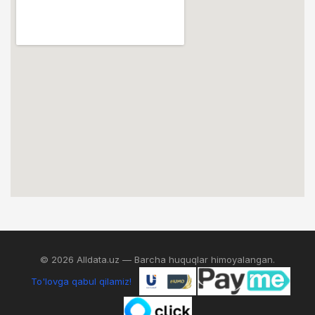
© 2026 Alldata.uz — Barcha huquqlar himoyalangan.
To'lovga qabul qilamiz!