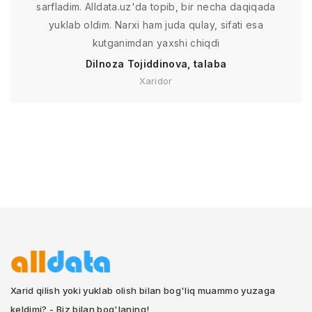
sarfladim. Alldata.uz'da topib, bir necha daqiqada
yuklab oldim. Narxi ham juda qulay, sifati esa
kutganimdan yaxshi chiqdi
Dilnoza Tojiddinova, talaba
Xaridor
Xarid qilish yoki yuklab olish bilan bog'liq muammo yuzaga
keldimi? - Biz bilan bog'laning!