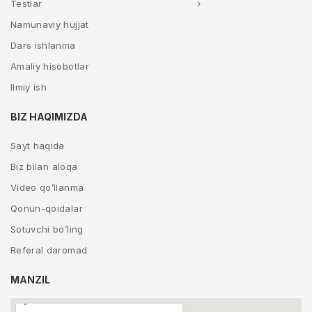
Testlar
Namunaviy hujjat
Dars ishlanma
Amaliy hisobotlar
Ilmiy ish
BIZ HAQIMIZDA
Sayt haqida
Biz bilan aloqa
Video qo’llanma
Qonun-qoidalar
Sotuvchi bo’ling
Referal daromad
MANZIL