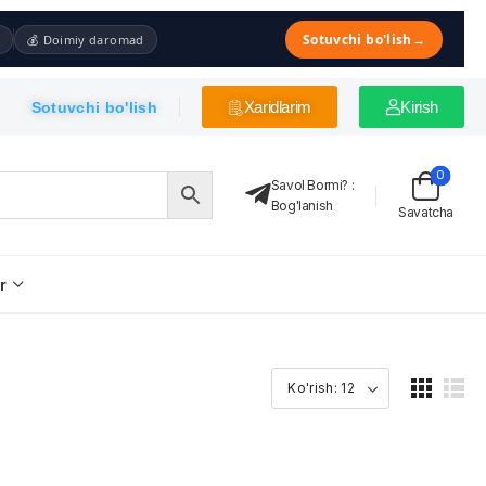
Sotuvchi bo'lish
→
💰 Doimiy daromad
Xaridlarim
Kirish
Sotuvchi bo'lish
0
Savol Bormi?
:
Bog'lanish
Savatcha
r