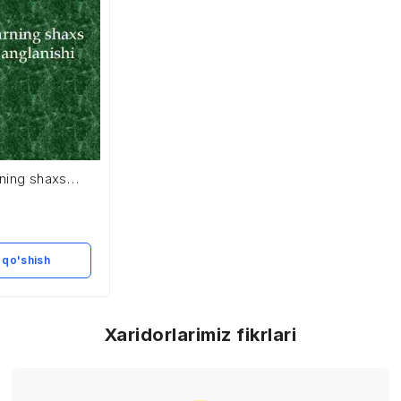
arning shaxs
lanishi
 qo'shish
Xaridorlarimiz fikrlari