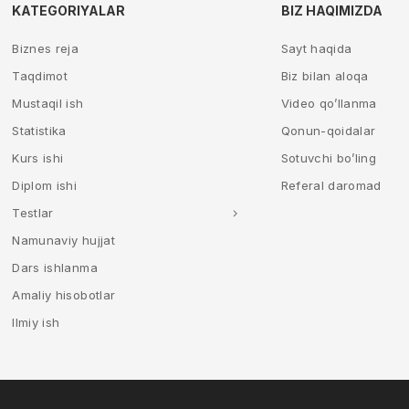
KATEGORIYALAR
BIZ HAQIMIZDA
Biznes reja
Sayt haqida
Taqdimot
Biz bilan aloqa
Mustaqil ish
Video qo’llanma
Statistika
Qonun-qoidalar
Kurs ishi
Sotuvchi bo’ling
Diplom ishi
Referal daromad
Testlar
Namunaviy hujjat
Dars ishlanma
Amaliy hisobotlar
Ilmiy ish