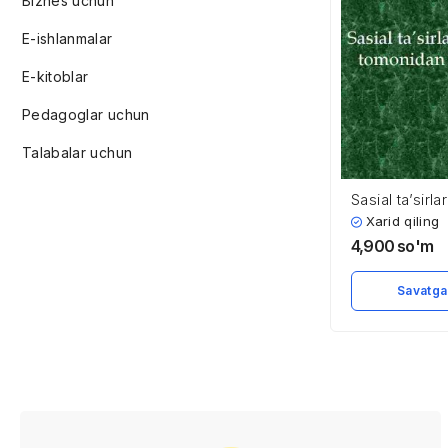
Biznes uchun
E-ishlanmalar
E-kitoblar
Pedagoglar uchun
Talabalar uchun
Sasial ta’sirl
tomonidan ang
Xarid qiling
4,900
so'm
Savatga