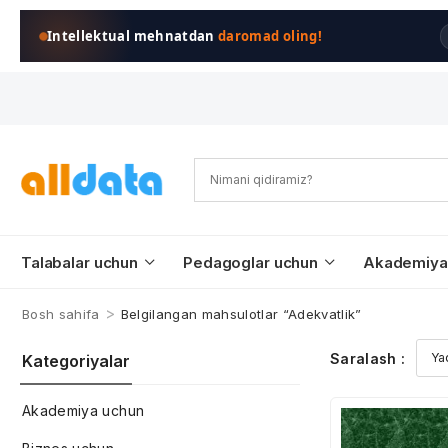
Intellektual mehnatdan
daromad oling!
Talabalar uchun
Pedagoglar uchun
Akademiya
>
Bosh sahifa
Belgilangan mahsulotlar “Adekvatlik”
Saralash :
Kategoriyalar
Akademiya uchun