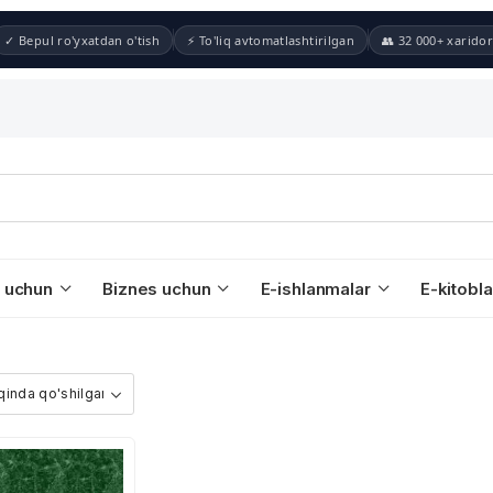
✓ Bepul ro'yxatdan o'tish
⚡ To'liq avtomatlashtirilgan
👥 32 000+ xaridor
 uchun
Biznes uchun
E-ishlanmalar
E-kitobla