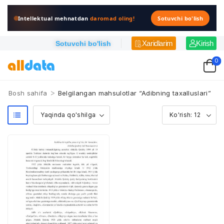
Intellektual mehnatdan
daromad oling!
Sotuvchi bo'lish
Xaridlarim
Kirish
Sotuvchi bo'lish
0
>
Bosh sahifa
Belgilangan mahsulotlar “Adibning taxalluslari”