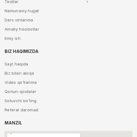
Testlar
Namunaviy hujjat
Dars ishlanma
Amaliy hisobotlar
Ilmiy ish
BIZ HAQIMIZDA
Sayt haqida
Biz bilan aloqa
Video qo’llanma
Qonun-qoidalar
Sotuvchi bo’ling
Referal daromad
MANZIL