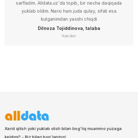
sarfladim. Alldata.uz'da topib, bir necha daqiqada
yuklab oldim. Narxi ham juda qulay, sifati esa
kutganimdan yaxshi chiqdi
Dilnoza Tojiddinova, talaba
Xaridor
Xarid qilish yoki yuklab olish bilan bog'liq muammo yuzaga
keldimi? - Biz bilan bog'laning!