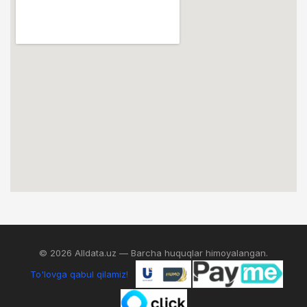
© 2026 Alldata.uz — Barcha huquqlar himoyalangan.
To'lovga qabul qilamiz!