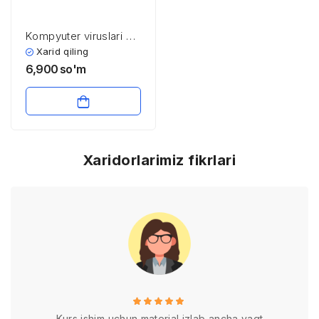
Kоmpyuter viruslari vа
virusga qarshi
Xarid qiling
vositalar
6,900
so'm
Xaridorlarimiz fikrlari
Kurs ishim uchun material izlab ancha vaqt