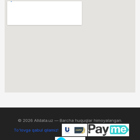
© 2026 Alldata.uz — Barcha huquqlar himoyalangan.
To'lovga qabul qilamiz!