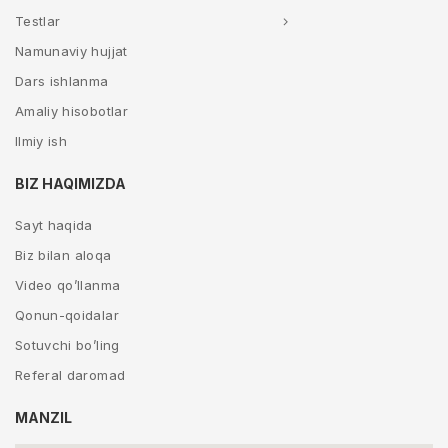
Testlar
Namunaviy hujjat
Dars ishlanma
Amaliy hisobotlar
Ilmiy ish
BIZ HAQIMIZDA
Sayt haqida
Biz bilan aloqa
Video qo’llanma
Qonun-qoidalar
Sotuvchi bo’ling
Referal daromad
MANZIL