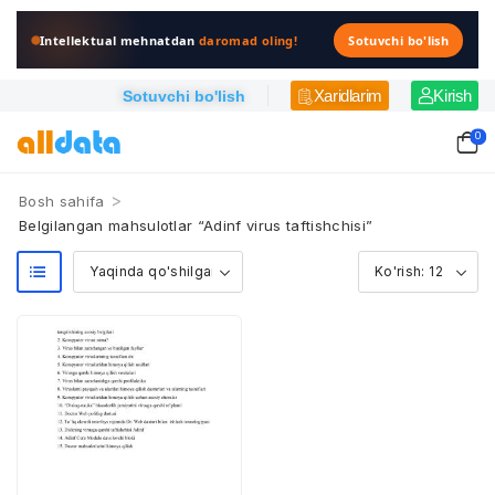
Intellektual mehnatdan
daromad oling!
Sotuvchi bo'lish
Xaridlarim
Kirish
Sotuvchi bo'lish
0
>
Bosh sahifa
Belgilangan mahsulotlar “Adinf virus taftishchisi”