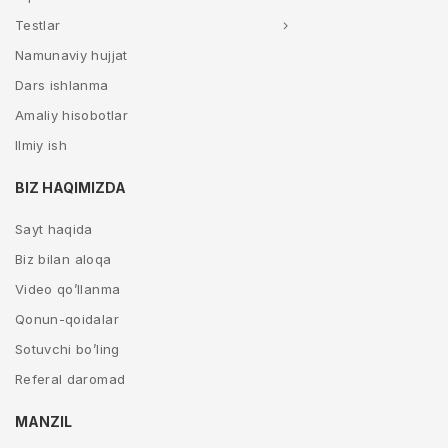
Testlar
Namunaviy hujjat
Dars ishlanma
Amaliy hisobotlar
Ilmiy ish
BIZ HAQIMIZDA
Sayt haqida
Biz bilan aloqa
Video qo’llanma
Qonun-qoidalar
Sotuvchi bo’ling
Referal daromad
MANZIL