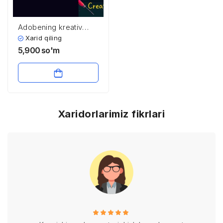
Adobening kreativ
dasturiy ta’minot
Xarid qiling
bozoridagi o’rni
5,900
so'm
Xaridorlarimiz fikrlari