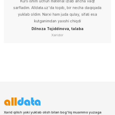
Kurs ishim uchun material izlab ancha vaqt
sarfladim. Alldata.uz'da topib, bir necha daqiqada
yuklab oldim. Narxi ham juda qulay, sifati esa
kutganimdan yaxshi chiqdi
Dilnoza Tojiddinova, talaba
Xaridor
Xarid qilish yoki yuklab olish bilan bog'liq muammo yuzaga