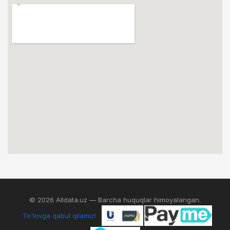
© 2026 Alldata.uz — Barcha huquqlar himoyalangan.
To'lovga qabul qilamiz!