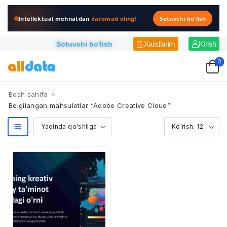
Intellektual mehnatdan
daromad oling!
Sotuvchi bo'lish
Xaridlarim
Kirish
Sotuvchi bo'lish
0
>
Bosh sahifa
Belgilangan mahsulotlar “Adobe Creative Cloud”