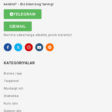
keldimi? - Biz bilan bog'laning!
TELEGRAM
EMAIL
Barcha xabarlarga albatta javob beramiz!
KATEGORIYALAR
Biznes reja
Taqdimot
Mustaqil ish
Statistika
Kurs ishi
Diplom ishi