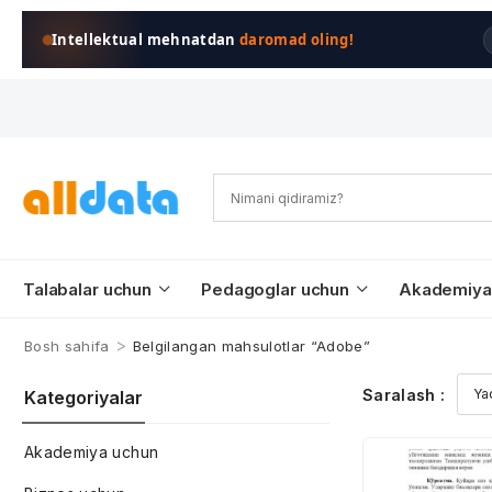
Intellektual mehnatdan
daromad oling!
Talabalar uchun
Pedagoglar uchun
Akademiya
>
Bosh sahifa
Belgilangan mahsulotlar “Adobe”
Saralash :
Kategoriyalar
Akademiya uchun