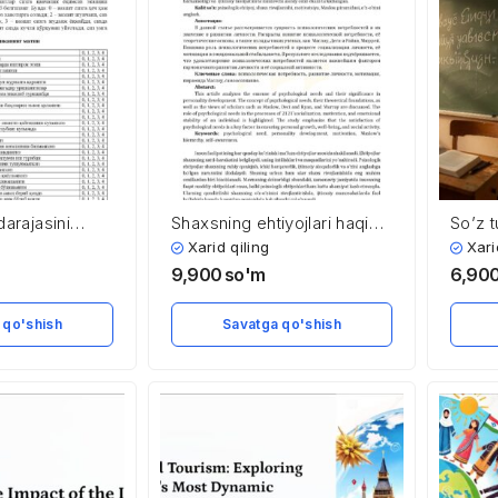
darajasini
Shaxsning ehtiyojlari haqida
So’z t
odikasi
maqola
Son ; 
Xarid qiling
Xari
qo’sh
9,900
so'm
6,90
 qo'shish
Savatga qo'shish