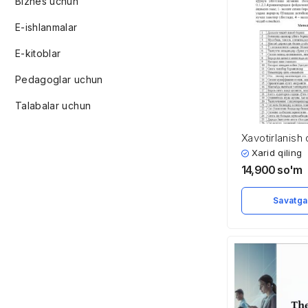
Biznes uchun
E-ishlanmalar
E-kitoblar
Pedagoglar uchun
Talabalar uchun
Xavotirlanish 
o’lchash met
Xarid qiling
14,900
so'm
Savatga