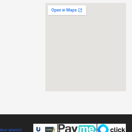
bul qilamiz!