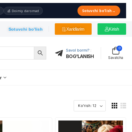
Sotuvchi bo'lish
→
💰 Doimiy daromad
Xaridlarim
Kirish
Sotuvchi bo'lish
0
Savol bormi?
:
BOG'LANISH
Savatcha
r