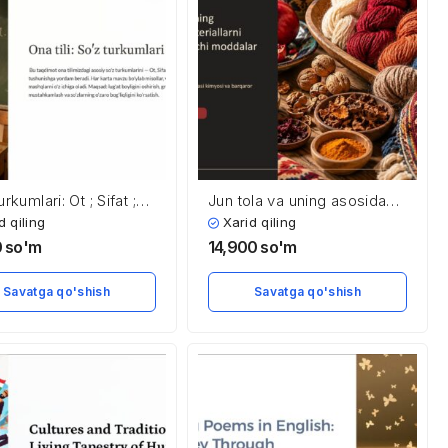
urkumlari: Ot ; Sifat ;
Jun tola va uning asosidagi
Fe’l.Lug’at boyligi
materiallarni tabiiy
d qiling
Xarid qiling
imcha so’zlar yodlash
bo‘yovchi moddalar bilan
0
so'm
14,900
so'm
bo‘yash
Savatga qo'shish
Savatga qo'shish