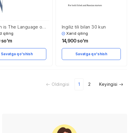
sh is The Language of
Ingiliz tili bilan 30 kun
l Communication
d qiling
Xarid qiling
0
so'm
14,900
so'm
Savatga qo'shish
Savatga qo'shish
Oldingisi
1
2
Keyingisi