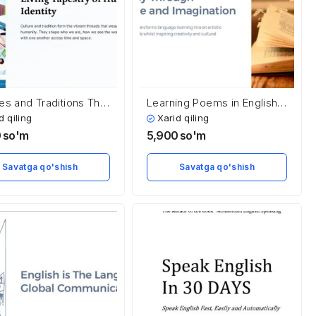
res and Traditions The
Learning Poems in English
g Tapestry of Human
A Journey Through
d qiling
Xarid qiling
ty
Language and Imagination
0
so'm
5,900
so'm
Savatga qo'shish
Savatga qo'shish