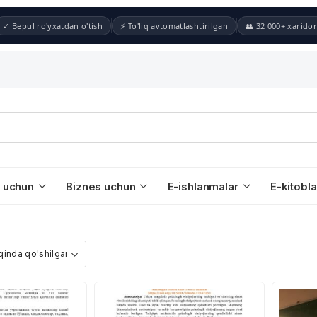
✓ Bepul ro'yxatdan o'tish
⚡ To'liq avtomatlashtirilgan
👥 32 000+ xaridor
 uchun
Biznes uchun
E-ishlanmalar
E-kitobla