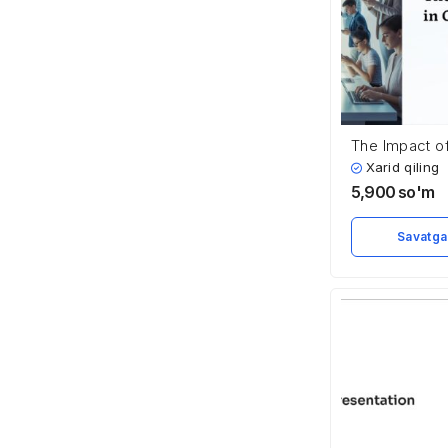
The Impact of 
Our Life
Xarid qiling
5,900
so'm
Savatga