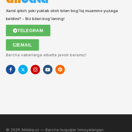
Xarid qilish yoki yuklab olish bilan bog'liq muammo yuzaga
keldimi? - Biz bilan bog'laning!
TELEGRAM
EMAIL
Barcha xabarlarga albatta javob beramiz!
© 2026 Alldata.uz — Barcha huquqlar himoyalangan.