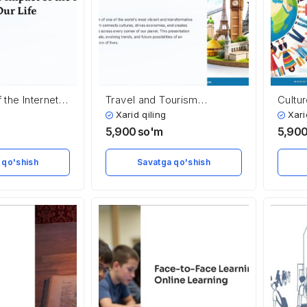
the Internet in
Travel and Tourism
Cultu
Exploring the Worlds Most
Livin
Xarid qiling
Xari
Dynamic Industry
Identi
5,900
so'm
5,90
 qo'shish
Savatga qo'shish