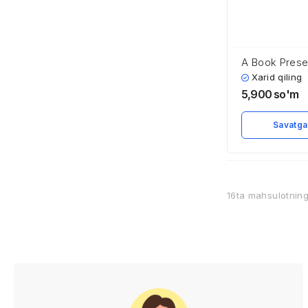
A Book Prese
Xarid qiling
5,900
so'm
Savatga
16ta mahsulotnin