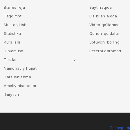
Biznes reja
Sayt haqida
Taqdimot
Biz bilan aloqa
Mustaqil ish
Video qo’llanma
Statistika
Qonun-qoidalar
Kurs ishi
Sotuvchi bo’ling
Diplom ishi
Referal daromad
Testlar
Namunaviy hujjat
Dars ishlanma
Amaliy hisobotlar
Ilmiy ish
To'lovga qa