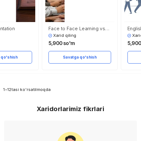
ntation
Face to Face Learning vs
Engli
Online Learning
Globa
Xarid qiling
Xari
5,900
so'm
5,90
 qo'shish
Savatga qo'shish
g
1–12tasi ko'rsatilmoqda
Xaridorlarimiz fikrlari