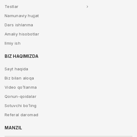
Testlar
Namunaviy hujjat
Dars ishlanma
Amaliy hisobotlar
Ilmiy ish
BIZ HAQIMIZDA
Sayt haqida
Biz bilan aloqa
Video qo’llanma
Qonun-qoidalar
Sotuvchi bo’ling
Referal daromad
MANZIL