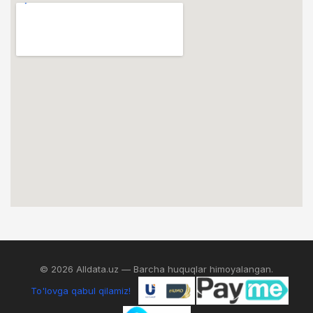
© 2026 Alldata.uz — Barcha huquqlar himoyalangan.
To'lovga qabul qilamiz!