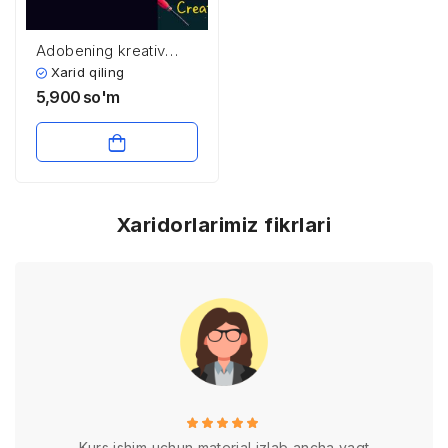
Adobening kreativ
dasturiy ta’minot
Xarid qiling
bozoridagi o’rni
5,900
so'm
Xaridorlarimiz fikrlari
Kurs ishim uchun material izlab ancha vaqt