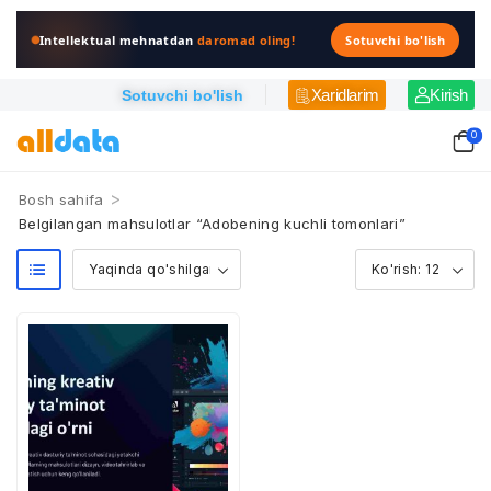
Intellektual mehnatdan
daromad oling!
Sotuvchi bo'lish
Xaridlarim
Kirish
Sotuvchi bo'lish
0
>
Bosh sahifa
Belgilangan mahsulotlar “Adobening kuchli tomonlari”