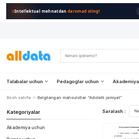
Intellektual mehnatdan
daromad oling!
Talabalar uchun
Pedagoglar uchun
Akademiya
>
Bosh sahifa
Belgilangan mahsulotlar “Adolatli jamiyat”
Saralash :
Kategoriyalar
Akademiya uchun