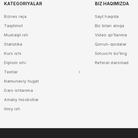
KATEGORIYALAR
BIZ HAQIMIZDA
Biznes reja
Sayt haqida
Taqdimot
Biz bilan aloqa
Mustaqil ish
Video qo’llanma
Statistika
Qonun-qoidalar
Kurs ishi
Sotuvchi bo’ling
Diplom ishi
Referal daromad
Testlar
Namunaviy hujjat
Dars ishlanma
Amaliy hisobotlar
Ilmiy ish