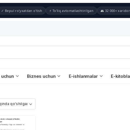
✓ Bepul ro'yxatdan o'tish
⚡ To'liq avtomatlashtirilgan
👥 32 000+ xaridor
 uchun
Biznes uchun
E-ishlanmalar
E-kitobla