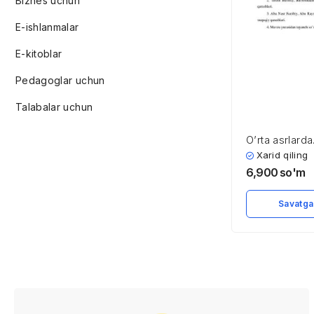
Biznes uchun
E-ishlanmalar
E-kitoblar
Pedagoglar uchun
Talabalar uchun
O’rta asrlarda
O’zbekistonda
Xarid qiling
huquqiy ta’lim
6,900
so'm
Savatga