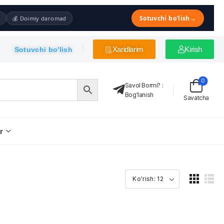
Sotuvchi bo'lish
→
💰 Doimiy daromad
Xaridlarim
Kirish
Sotuvchi bo'lish
0
Savol Bormi?
:
Bog'lanish
Savatcha
r