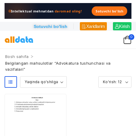
Intellektual mehnatdan
daromad oling!
Sotuvchi bo'lish
Xaridlarim
Kirish
Sotuvchi bo'lish
0
>
Bosh sahifa
Belgilangan mahsulotlar “Advokatura tushunchasi va
vazifalari”