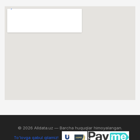
© 2026 Alldata.uz — Barcha huquqlar himoyalangan.
To'lovga qabul qilamiz!