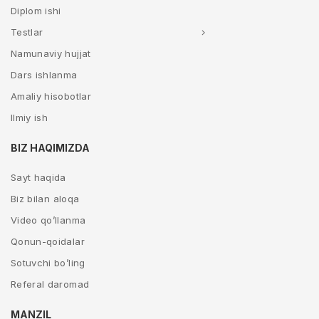
Diplom ishi
Testlar
Namunaviy hujjat
Dars ishlanma
Amaliy hisobotlar
Ilmiy ish
BIZ HAQIMIZDA
Sayt haqida
Biz bilan aloqa
Video qo’llanma
Qonun-qoidalar
Sotuvchi bo’ling
Referal daromad
MANZIL