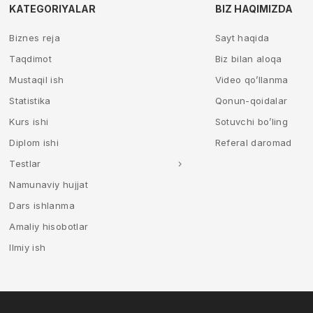
KATEGORIYALAR
BIZ HAQIMIZDA
Biznes reja
Sayt haqida
Taqdimot
Biz bilan aloqa
Mustaqil ish
Video qo’llanma
Statistika
Qonun-qoidalar
Kurs ishi
Sotuvchi bo’ling
Diplom ishi
Referal daromad
Testlar
Namunaviy hujjat
Dars ishlanma
Amaliy hisobotlar
Ilmiy ish