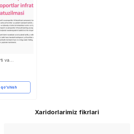
ti va
fratuzilmasi
 qo'shish
Xaridorlarimiz fikrlari