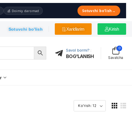
Sotuvchi bo'lish
→
💰 Doimiy daromad
Xaridlarim
Kirish
Sotuvchi bo'lish
0
Savol bormi?
:
BOG'LANISH
Savatcha
r