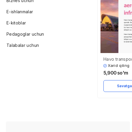
Biznes uchun
E-ishlanmalar
E-kitoblar
Pedagoglar uchun
Talabalar uchun
Havo transpor
aeroportlar in
Xarid qiling
5,900
so'm
Savatga