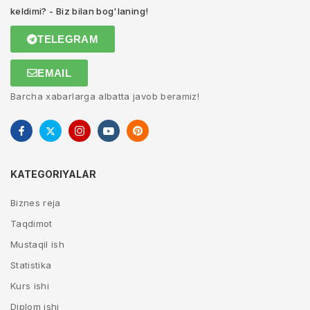
keldimi? - Biz bilan bog'laning!
TELEGRAM
EMAIL
Barcha xabarlarga albatta javob beramiz!
KATEGORIYALAR
Biznes reja
Taqdimot
Mustaqil ish
Statistika
Kurs ishi
Diplom ishi