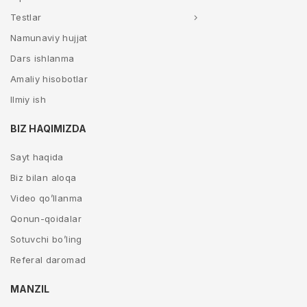
Testlar
Namunaviy hujjat
Dars ishlanma
Amaliy hisobotlar
Ilmiy ish
BIZ HAQIMIZDA
Sayt haqida
Biz bilan aloqa
Video qo’llanma
Qonun-qoidalar
Sotuvchi bo’ling
Referal daromad
MANZIL