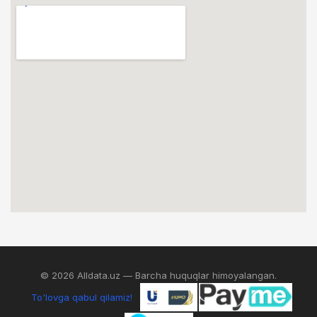
© 2026 Alldata.uz — Barcha huquqlar himoyalangan.
To'lovga qabul qilamiz!