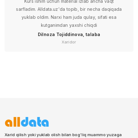
Kurs ishim uchun material izlab ancha vaqt
sarfladim. Alldata.uz'da topib, bir necha daqiqada
yuklab oldim. Narxi ham juda qulay, sifati esa
kutganimdan yaxshi chiqdi
Dilnoza Tojiddinova, talaba
Xaridor
Xarid qilish yoki yuklab olish bilan bog'liq muammo yuzaga