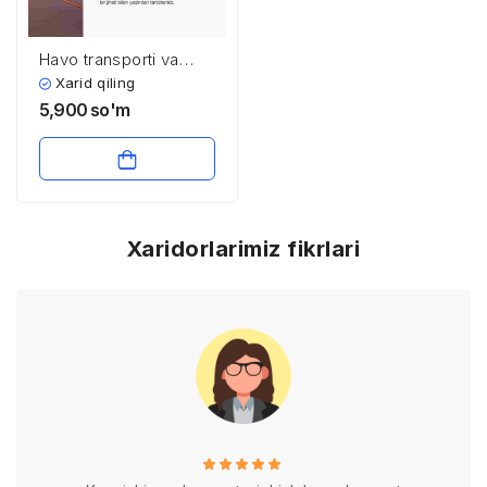
Havo transporti va
aeroportlar
Xarid qiling
infratuzilmasi
5,900
so'm
Xaridorlarimiz fikrlari