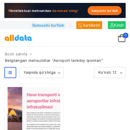
Intellektual mehnatdan
daromad oling!
Sotuvchi bo'lish
Xaridlarim
Kirish
Sotuvchi bo'lish
0
>
Bosh sahifa
Belgilangan mahsulotlar “Aeroport tarkibiy qismlari”