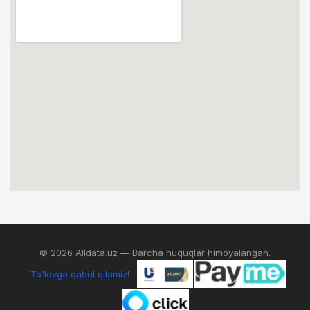
© 2026 Alldata.uz — Barcha huquqlar himoyalangan.
To'lovga qabul qilamiz!