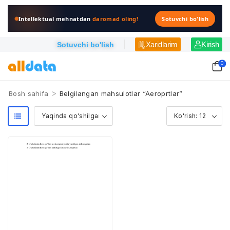
Intellektual mehnatdan
daromad oling!
Sotuvchi bo'lish
Xaridlarim
Kirish
Sotuvchi bo'lish
0
>
Bosh sahifa
Belgilangan mahsulotlar “Aeroprtlar”