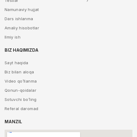
Testlar
Namunaviy hujjat
Dars ishlanma
Amaliy hisobotlar
Ilmiy ish
BIZ HAQIMIZDA
Sayt haqida
Biz bilan aloqa
Video qo’llanma
Qonun-qoidalar
Sotuvchi bo’ling
Referal daromad
MANZIL