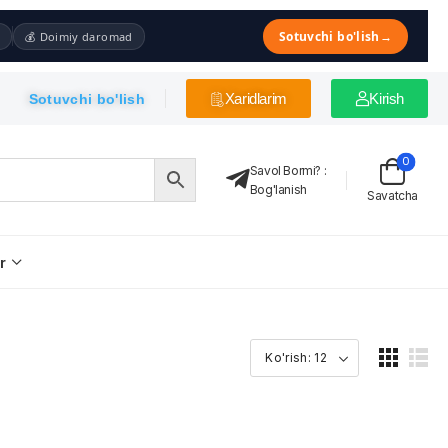
Sotuvchi bo'lish
→
💰 Doimiy daromad
Xaridlarim
Kirish
Sotuvchi bo'lish
0
Savol Bormi?
:
Bog'lanish
Savatcha
r