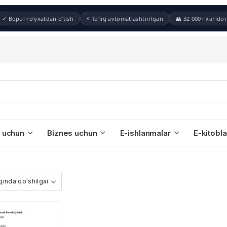
✓ Bepul ro'yxatdan o'tish
⚡ To'liq avtomatlashtirilgan
👥 32 000+ xaridor
 uchun
Biznes uchun
E-ishlanmalar
E-kitobla