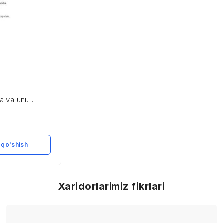
ya va uni
h
 qo'shish
Xaridorlarimiz fikrlari