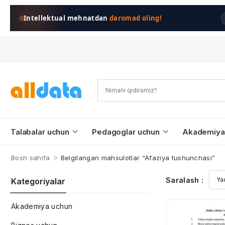
Intellektual mehnatdan
daromad oling!
Talabalar uchun
Pedagoglar uchun
Akademiya
>
Bosh sahifa
Belgilangan mahsulotlar “Afaziya tushunchasi”
Saralash :
Kategoriyalar
Akademiya uchun