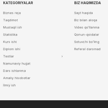
KATEGORIYALAR
BIZ HAQIMIZDA
Biznes reja
Sayt haqida
Taqdimot
Biz bilan aloqa
Mustaqil ish
Video qo’llanma
Statistika
Qonun-qoidalar
Kurs ishi
Sotuvchi bo’ling
Diplom ishi
Referal daromad
Testlar
Namunaviy hujjat
Dars ishlanma
Amaliy hisobotlar
Ilmiy ish