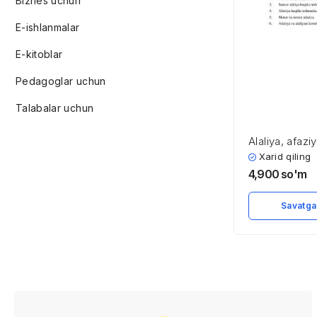
Biznes uchun
E-ishlanmalar
E-kitoblar
Pedagoglar uchun
Talabalar uchun
Alaliya, afazi
korreksiyalas
Xarid qiling
4,900
so'm
Savatga