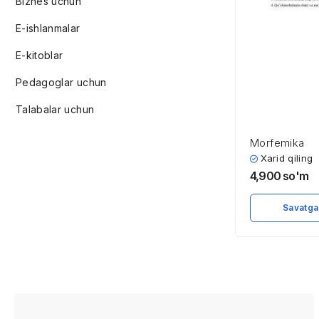
Biznes uchun
E-ishlanmalar
E-kitoblar
Pedagoglar uchun
Talabalar uchun
Mоrfеmikа
Xarid qiling
4,900
so'm
Savatga