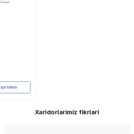
 qo'shish
Xaridorlarimiz fikrlari