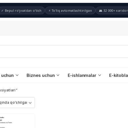
✓ Bepul ro'yxatdan o'tish
⚡ To'liq avtomatlashtirilgan
👥 32 000+ xaridor
 uchun
Biznes uchun
E-ishlanmalar
E-kitobla
siyatlari”