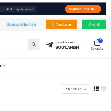
Sotuvchi bo'lish
→
💰 Doimiy daromad
Xaridlarim
Kirish
Sotuvchi bo'lish
0
Savol bormi?
:
BOG'LANISH
Savatcha
r