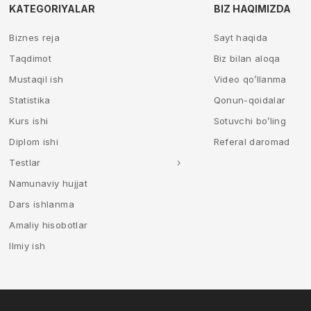
KATEGORIYALAR
BIZ HAQIMIZDA
Biznes reja
Sayt haqida
Taqdimot
Biz bilan aloqa
Mustaqil ish
Video qo’llanma
Statistika
Qonun-qoidalar
Kurs ishi
Sotuvchi bo’ling
Diplom ishi
Referal daromad
Testlar
Namunaviy hujjat
Dars ishlanma
Amaliy hisobotlar
Ilmiy ish