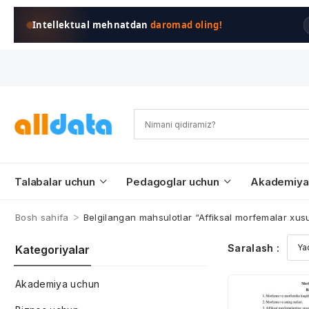
Intellektual mehnatdan
daromad oling!
Talabalar uchun
Pedagoglar uchun
Akademiya
>
Bosh sahifa
Belgilangan mahsulotlar “Affiksal morfemalar xusu
Saralash :
Kategoriyalar
Akademiya uchun