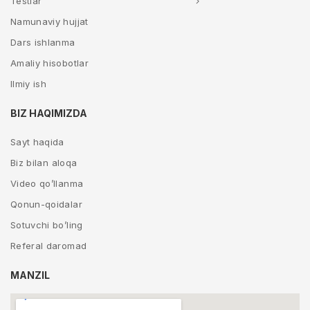
Testlar
Namunaviy hujjat
Dars ishlanma
Amaliy hisobotlar
Ilmiy ish
BIZ HAQIMIZDA
Sayt haqida
Biz bilan aloqa
Video qo’llanma
Qonun-qoidalar
Sotuvchi bo’ling
Referal daromad
MANZIL