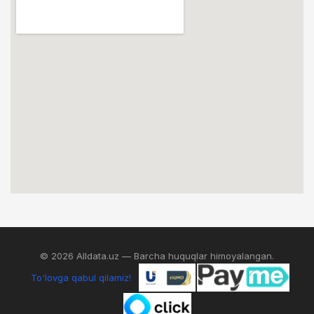
© 2026 Alldata.uz — Barcha huquqlar himoyalangan.
To'lovga qabul qilamiz!