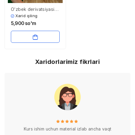
O’zbek derivatsiyasi
va so’z yasalishi
Xarid qiling
5,900
so'm
Xaridorlarimiz fikrlari
Kurs ishim uchun material izlab ancha vaqt