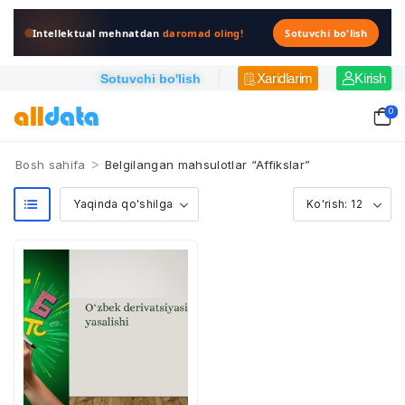
Intellektual mehnatdan
daromad oling!
Sotuvchi bo'lish
Xaridlarim
Kirish
Sotuvchi bo'lish
0
>
Bosh sahifa
Belgilangan mahsulotlar “Affikslar”