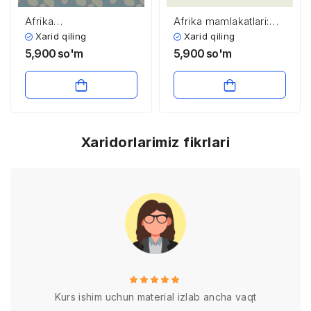
Afrika
Afrika mamlakatlari:
mamlakatlarining
xo’jaligi, iqtisodiy
Xarid qiling
Xarid qiling
umumiy tavsifi va
rayonlari
5,900
so'm
5,900
so'm
tabiiy demografik
salohiyati
Xaridorlarimiz fikrlari
Kurs ishim uchun material izlab ancha vaqt