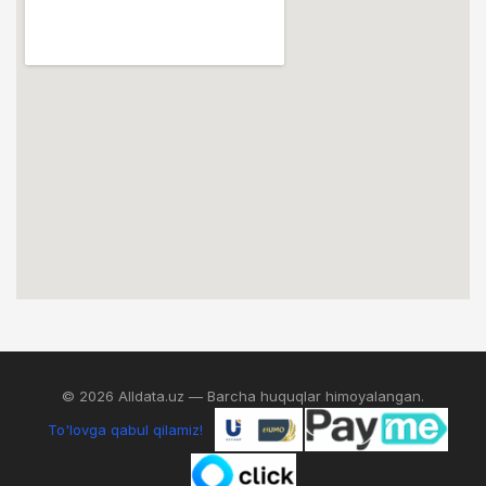
© 2026 Alldata.uz — Barcha huquqlar himoyalangan.
To'lovga qabul qilamiz!