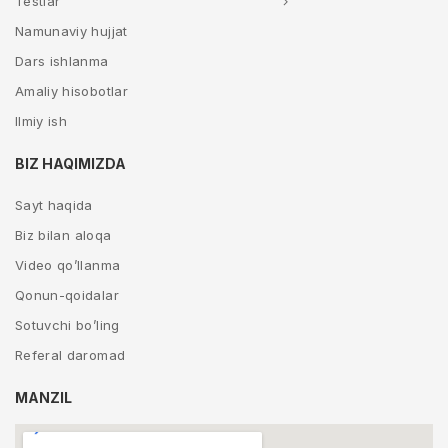
Testlar
Namunaviy hujjat
Dars ishlanma
Amaliy hisobotlar
Ilmiy ish
BIZ HAQIMIZDA
Sayt haqida
Biz bilan aloqa
Video qo’llanma
Qonun-qoidalar
Sotuvchi bo’ling
Referal daromad
MANZIL