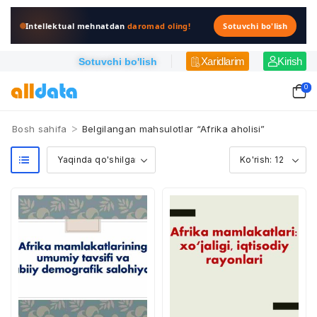
Intellektual mehnatdan
daromad oling!
Sotuvchi bo'lish
Xaridlarim
Kirish
Sotuvchi bo'lish
0
>
Bosh sahifa
Belgilangan mahsulotlar “Afrika aholisi”