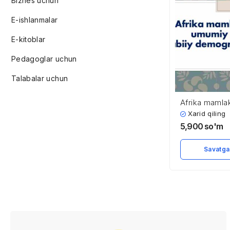
Biznes uchun
E-ishlanmalar
E-kitoblar
Pedagoglar uchun
Talabalar uchun
Afrika mamlak
umumiy tavsifi
Xarid qiling
demografik sa
5,900
so'm
Savatga