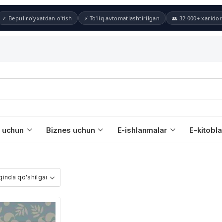
✓ Bepul ro'yxatdan o'tish
⚡ To'liq avtomatlashtirilgan
👥 32 000+ xaridor
 uchun
Biznes uchun
E-ishlanmalar
E-kitobla