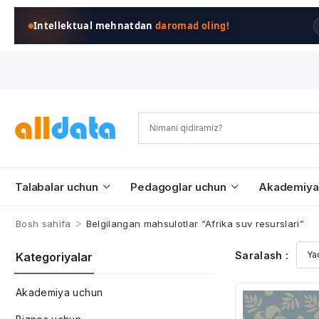
Intellektual mehnatdan
daromad oling!
Talabalar uchun
Pedagoglar uchun
Akademiya
>
Bosh sahifa
Belgilangan mahsulotlar “Afrika suv resurslari”
Saralash :
Kategoriyalar
Akademiya uchun