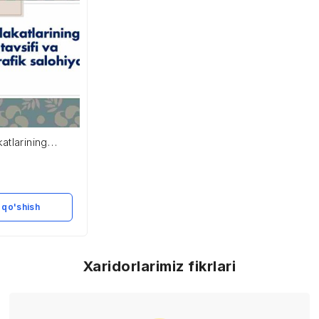
atlarining
 va tabiiy
lohiyati
 qo'shish
Xaridorlarimiz fikrlari