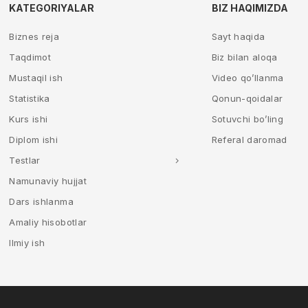
KATEGORIYALAR
BIZ HAQIMIZDA
Biznes reja
Sayt haqida
Taqdimot
Biz bilan aloqa
Mustaqil ish
Video qo’llanma
Statistika
Qonun-qoidalar
Kurs ishi
Sotuvchi bo’ling
Diplom ishi
Referal daromad
Testlar
Namunaviy hujjat
Dars ishlanma
Amaliy hisobotlar
Ilmiy ish