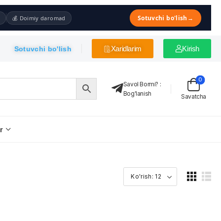
Sotuvchi bo'lish
→
💰 Doimiy daromad
Xaridlarim
Kirish
Sotuvchi bo'lish
0
Savol Bormi?
:
Bog'lanish
Savatcha
r