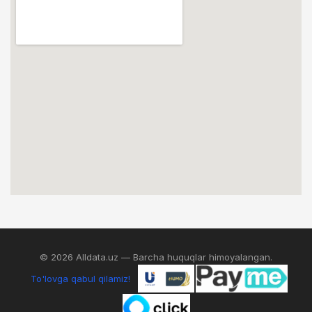
© 2026 Alldata.uz — Barcha huquqlar himoyalangan.
To'lovga qabul qilamiz!