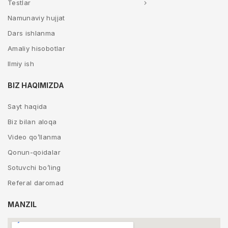
Testlar
Namunaviy hujjat
Dars ishlanma
Amaliy hisobotlar
Ilmiy ish
BIZ HAQIMIZDA
Sayt haqida
Biz bilan aloqa
Video qo’llanma
Qonun-qoidalar
Sotuvchi bo’ling
Referal daromad
MANZIL