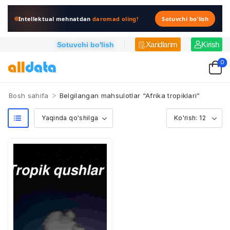
Intellektual mehnatdan
daromad oling!
Sotuvchi bo'lish
Xaridlarim
Kirish
Sotuvchi bo'lish
0
>
Bosh sahifa
Belgilangan mahsulotlar “Afrika tropiklari”