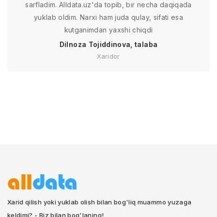
sarfladim. Alldata.uz'da topib, bir necha daqiqada
yuklab oldim. Narxi ham juda qulay, sifati esa
kutganimdan yaxshi chiqdi
Dilnoza Tojiddinova, talaba
Xaridor
Xarid qilish yoki yuklab olish bilan bog'liq muammo yuzaga
keldimi? - Biz bilan bog'laning!