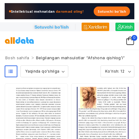
Intellektual mehnatdan
daromad oling!
Sotuvchi bo'lish
Xaridlarim
Kirish
Sotuvchi bo'lish
0
>
Bosh sahifa
Belgilangan mahsulotlar “Afshona qishlog’i”