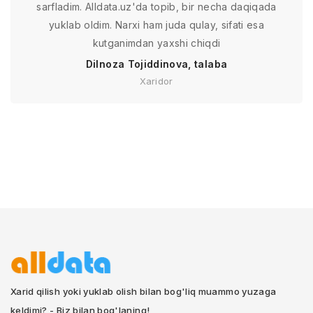
sarfladim. Alldata.uz'da topib, bir necha daqiqada
yuklab oldim. Narxi ham juda qulay, sifati esa
kutganimdan yaxshi chiqdi
Dilnoza Tojiddinova, talaba
Xaridor
Xarid qilish yoki yuklab olish bilan bog'liq muammo yuzaga
keldimi? - Biz bilan bog'laning!