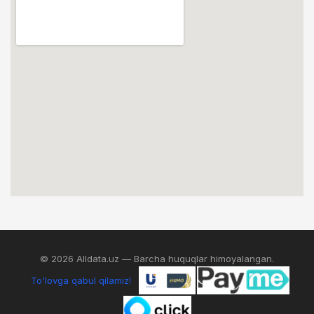
© 2026 Alldata.uz — Barcha huquqlar himoyalangan.
To'lovga qabul qilamiz!