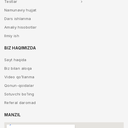
Testlar
Namunaviy hujjat
Dars ishlanma
Amaliy hisobotlar
Ilmiy ish
BIZ HAQIMIZDA
Sayt haqida
Biz bilan aloqa
Video qo’llanma
Qonun-qoidalar
Sotuvchi bo’ling
Referal daromad
MANZIL